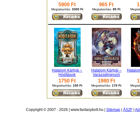
5900 Ft
965 Ft
1
Megtakarítás:
3300 Ft
Megtakarítás:
85 Ft
Megtak
Hatalom Kártyái –
Hatalom Kártyái –
Hatalom
Hódítások
Varázsdimenzió
1750 Ft
1980 Ft
1
Megtakarítás:
150 Ft
Megtakarítás:
170 Ft
Megtak
Copyright © 2007 - 2026 | www.fantasybolt.hu |
Sitemap
|
ÁSZF
|
Ad