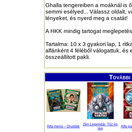
Ghalla tengereiben a moáknál is ősi
semmi esélyed... Válassz oldalt, 
lényeket, és nyerd meg a csatát!
A HKK mindig tartogat meglepetés
Tartalma: 10 x 3 gyakori lap, 1 ritk
alfánként 4 féléből válogattuk, és 
összeállított pakli.
További 
Zén Legendái: Tűz és
Alfa menü – Druidák
Alfa p
jég