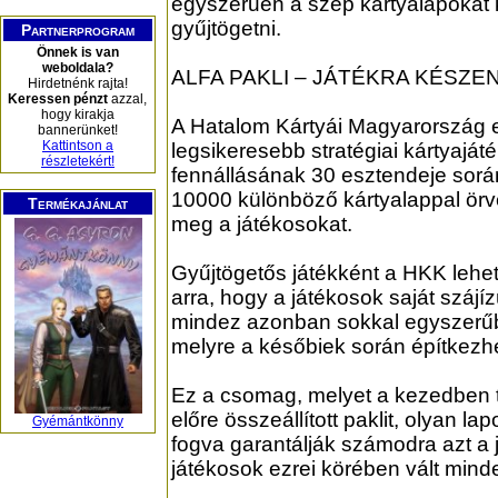
egyszerűen a szép kártyalapokat 
gyűjtögetni.
Partnerprogram
Önnek is van
weboldala?
ALFA PAKLI – JÁTÉKRA KÉSZEN
Hirdetnénk rajta!
Keressen pénzt
azzal,
hogy kirakja
A Hatalom Kártyái Magyarország 
bannerünket!
Kattintson a
legsikeresebb stratégiai kártyaját
részletekért!
fennállásának 30 esztendeje sorá
10000 különböző kártyalappal örv
Termékajánlat
meg a játékosokat.
Gyűjtögetős játékként a HKK lehe
arra, hogy a játékosok saját szájí
mindez azonban sokkal egyszerűbb
melyre a későbiek során építkezh
Ez a csomag, melyet a kezedben ta
előre összeállított paklit, olyan l
Gyémántkönny
fogva garantálják számodra azt a 
játékosok ezrei körében vált min