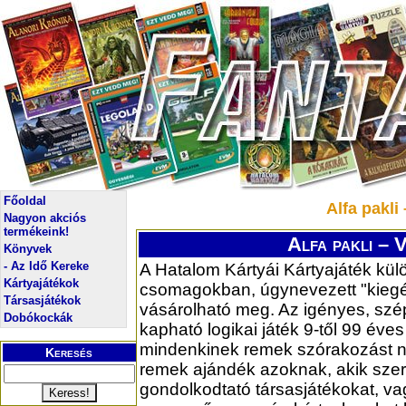
Főoldal
Alfa pakli
Nagyon akciós
termékeink!
Alfa pakli – V
Könyvek
- Az Idő Kereke
A Hatalom Kártyái Kártyajáték kü
Kártyajátékok
csomagokban, úgynevezett "kieg
Társasjátékok
vásárolható meg. Az igényes, sz
Dobókockák
kapható logikai játék 9-től 99 éves
mindenkinek remek szórakozást ny
Keresés
remek ajándék azoknak, akik szer
gondolkodtató társasjátékokat, v