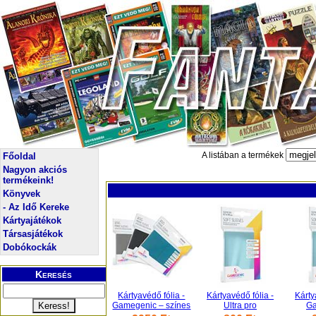
A listában a termékek
Főoldal
Nagyon akciós
termékeink!
Könyvek
- Az Idő Kereke
Kártyajátékok
Társasjátékok
Dobókockák
Keresés
Kártyavédő fólia -
Kártyavédő fólia -
Kárty
Gamegenic – színes
Ultra pro
Ga