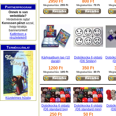
2950 Ft
800 Ft
Megtakarítás:
255 Ft
Megtakarítás:
70 Ft
Megta
Partnerprogram
Önnek is van
weboldala?
Hirdetnénk rajta!
Keressen pénzt
azzal,
hogy kirakja
bannerünket!
Kattintson a
részletekért!
Termékajánlat
Kártyaalbum lap (10
Dobókocka 6 oldalú
Dobóko
darab)
(D6 Smiley)
(
1200 Ft
350 Ft
Megtakarítás:
105 Ft
Megtakarítás:
30 Ft
Megta
Küzdelmes hűség
Dobókocka 6 oldalú
Dobókocka 6 oldalú
Dobóko
(D6 standard big)
(D6 standard mini)
(D6
250 Ft
50 Ft