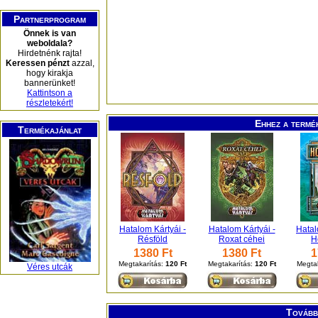
Partnerprogram
Önnek is van
weboldala?
Hirdetnénk rajta!
Keressen pénzt
azzal,
hogy kirakja
bannerünket!
Kattintson a
részletekért!
Ehhez a termé
Termékajánlat
Hatalom Kártyái -
Hatalom Kártyái -
Hatal
Résföld
Roxat céhei
H
1380 Ft
1380 Ft
1
Megtakarítás:
120 Ft
Megtakarítás:
120 Ft
Megtak
Véres utcák
További