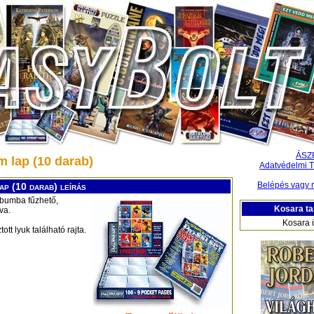
ÁSZ
 lap (10 darab)
Adatvédelmi T
Belépés vagy r
ap (10 darab) leírás
albumba fűzhető,
Kosara ta
va.
Kosara 
tt lyuk található rajta.