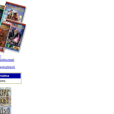
F
ájékoztató
egisztráció
rtalma
üres.