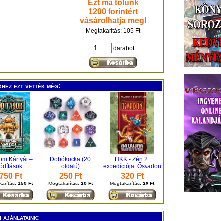
Ezt ma tőlünk
1200 forintért
vásárolhatja meg!
Megtakarítás: 105 Ft
darabot
khez ezt vették még:
om Kártyái –
Dobókocka (20
HKK - Zén 2.
ódítások
oldalú)
expedíciója: Ősvadon
750 Ft
250 Ft
320 Ft
arítás:
150 Ft
Megtakarítás:
20 Ft
Megtakarítás:
20 Ft
 ajánlataink: