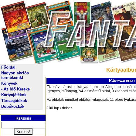
Főoldal
Kártyaalbum
Nagyon akciós
termékeink!
Kártyaalbum l
Könyvek
Tízesével árusított kártyaalbum lap. A legtöbb típusú 
- Az Idő Kereke
igényes, műanyag, A4-es méretű oldal, 9 zsebbel ellát
Kártyajátékok
Az oldalak mindkét oldalon világosak. 11 előre lyukaszto
Társasjátékok
Dobókockák
100 lap / doboz
Keresés