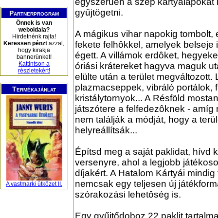
egyszerűen a szép kártyalapokat 
gyűjtögetni.
Partnerprogram
Önnek is van
weboldala?
A mágikus vihar napokig tombolt, 
Hirdetnénk rajta!
fekete felhôkkel, amelyek belseje 
Keressen pénzt
azzal,
hogy kirakja
égett. A villámok erdôket, hegyeke
bannerünket!
Kattintson a
óriási krátereket hagyva maguk ut
részletekért!
elülte után a terület megváltozott
plazmacseppek, vibráló portálok, 
Termékajánlat
kristálytornyok... A Résföld mostant
játszótere a felfedezôknek - amí
nem találják a módját, hogy a terül
helyreállítsák...
Építsd meg a saját paklidat, hívd k
versenyre, ahol a legjobb játéko
díjakért. A Hatalom Kártyái mindig
nemcsak egy teljesen új játékfo
A vastmarki ütközet II.
szórakozási lehetôség is.
Egy gyűjtődoboz 22 paklit tartalma