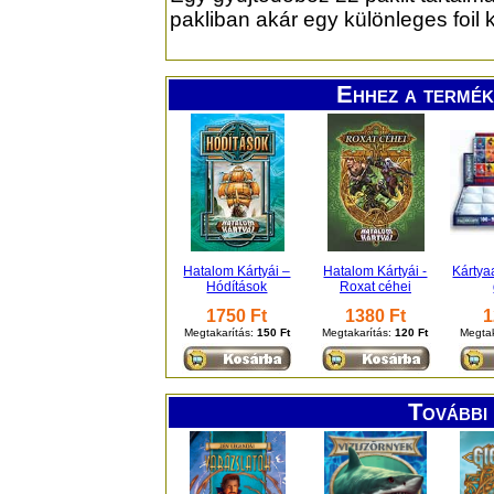
pakliban akár egy különleges foil ká
Ehhez a termék
Hatalom Kártyái –
Hatalom Kártyái -
Kártya
Hódítások
Roxat céhei
1750 Ft
1380 Ft
1
Megtakarítás:
150 Ft
Megtakarítás:
120 Ft
Megtak
További 