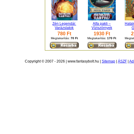
Zén Legendái:
Alfa pakli –
Hatal
Varázslatok
Víziszörnyek
G
780 Ft
1930 Ft
2
Megtakarítás:
70 Ft
Megtakarítás:
170 Ft
Megtak
Copyright © 2007 - 2026 | www.fantasybolt.hu |
Sitemap
|
ÁSZF
|
Ad