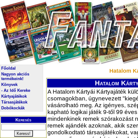
Főoldal
Hatalom Ká
Nagyon akciós
termékeink!
Hatalom Kártyá
Könyvek
- Az Idő Kereke
A Hatalom Kártyái Kártyajáték kü
Kártyajátékok
csomagokban, úgynevezett "kieg
Társasjátékok
vásárolható meg. Az igényes, sz
Dobókockák
kapható logikai játék 9-től 99 éves
mindenkinek remek szórakozást ny
Keresés
remek ajándék azoknak, akik szer
gondolkodtató társasjátékokat, v