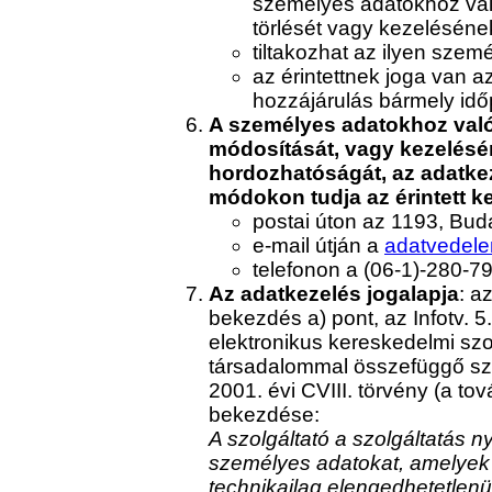
személyes adatokhoz való
törlését vagy kezelésének
tiltakozhat az ilyen szem
az érintettnek joga van 
hozzájárulás bármely id
A személyes adatokhoz való 
módosítását, vagy kezelésén
hordozhatóságát, az adatkeze
módokon tudja az érintett 
postai úton az 1193, Buda
e-mail útján a
adatvedele
telefonon a (06-1)-280-
Az adatkezelés jogalapja
: a
bekezdés a) pont, az Infotv. 5.
elektronikus kereskedelmi szo
társadalommal összefüggő szo
2001. évi CVIII. törvény (a tov
bekezdése:
A szolgáltató a szolgáltatás n
személyes adatokat, amelyek 
technikailag elengedhetetlenü