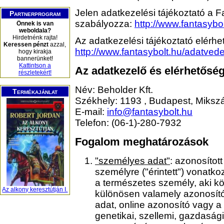
Jelen adatkezelési tájékoztató a 
Partnerprogram
szabályozza:
http://www.fantasybo
Önnek is van
weboldala?
Hirdetnénk rajta!
Az adatkezelési tájékoztató elérhet
Keressen pénzt
azzal,
http://www.fantasybolt.hu/adatved
hogy kirakja
bannerünket!
Kattintson a
Az adatkezelő és elérhetőség
részletekért!
Név: Beholder Kft.
Termékajánlat
Székhely: 1193 , Budapest, Mikszát
E-mail:
info@fantasybolt.hu
Telefon: (06-1)-280-7932
Fogalom meghatározások
"személyes adat"
: azonosítot
személyre ("érintett") vonatk
a természetes személy, aki k
Az alkony keresztútján I.
különösen valamely azonosító
adat, online azonosító vagy a 
genetikai, szellemi, gazdasági,