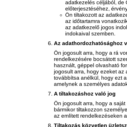
adatkezelés céljából, de 
előterjesztéséhez, érvé
Ön tiltakozott az adatkez
az időtartamra vonatkozi
az adatkezelő jogos indo
indokaival szemben.
Az adathordozhatósághoz v
Ön jogosult arra, hogy a rá vo
rendelkezésére bocsátott sze
használt, géppel olvasható 
jogosult arra, hogy ezeket a
továbbítsa anélkül, hogy ezt 
amelynek a személyes adatoka
A tiltakozáshoz való jog
Ön jogosult arra, hogy a sajá
bármikor tiltakozzon személye
az említett rendelkezéseken ala
Tiltakozás közvetlen üzlets