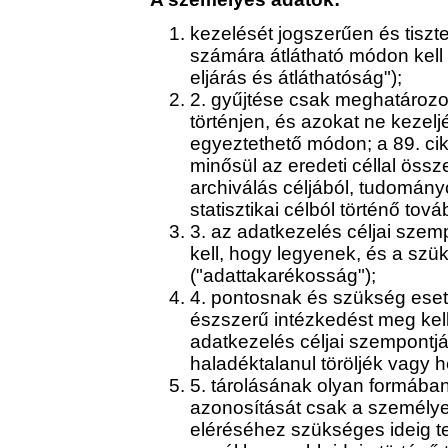
kezelését jogszerűen és tiszte
számára átlátható módon kell 
eljárás és átláthatóság");
2. gyűjtése csak meghatározot
történjen, és azokat ne kezel
egyeztethető módon; a 89. c
minősül az eredeti céllal ös
archiválás céljából, tudományo
statisztikai célból történő tov
3. az adatkezelés céljai szem
kell, hogy legyenek, és a szü
("adattakarékosság");
4. pontosnak és szükség eset
észszerű intézkedést meg kel
adatkezelés céljai szempontj
haladéktalanul töröljék vagy h
5. tárolásának olyan formában 
azonosítását csak a személye
eléréséhez szükséges ideig t