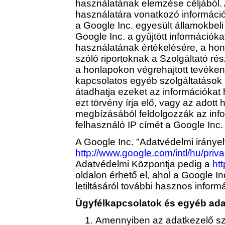
használatának elemzése céljából. A
használatára vonatkozó információk
a Google Inc. egyesült államokbeli s
Google Inc. a gyűjtött információka
használatának értékelésére, a hon
szóló riportoknak a Szolgáltató rés
a honlapokon végrehajtott tevéken
kapcsolatos egyéb szolgáltatások 
átadhatja ezeket az információkat
ezt törvény írja elő, vagy az adott
megbízásából feldolgozzák az infor
felhasználó IP címét a Google Inc.
A Google Inc. "Adatvédelmi irányel
http://www.google.com/intl/hu/priva
Adatvédelmi Központja pedig a
ht
oldalon érhető el, ahol a Google I
letiltásáról további hasznos informá
Ügyfélkapcsolatok és egyéb ad
Amennyiben az adatkezelő szo