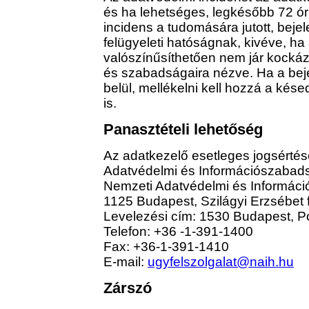
és ha lehetséges, legkésőbb 72 ór
incidens a tudomására jutott, bejele
felügyeleti hatóságnak, kivéve, ha
valószínűsíthetően nem jár kockáz
és szabadságaira nézve. Ha a bej
belül, mellékelni kell hozzá a kés
is.
Panasztételi lehetőség
Az adatkezelő esetleges jogsértés
Adatvédelmi és Információszabads
Nemzeti Adatvédelmi és Informác
1125 Budapest, Szilágyi Erzsébet 
Levelezési cím: 1530 Budapest, Po
Telefon: +36 -1-391-1400
Fax: +36-1-391-1410
E-mail:
ugyfelszolgalat@naih.hu
Zárszó