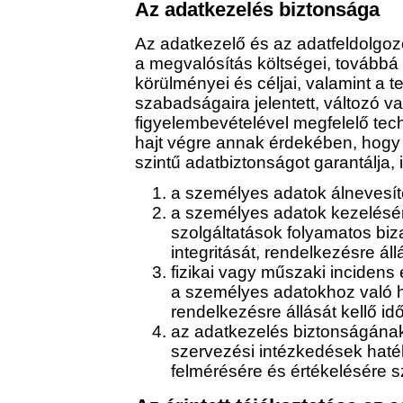
Az adatkezelés biztonsága
Az adatkezelő és az adatfeldolgoz
a megvalósítás költségei, továbbá 
körülményei és céljai, valamint a 
szabadságaira jelentett, változó 
figyelembevételével megfelelő tec
hajt végre annak érdekében, hogy
szintű adatbiztonságot garantálja, 
a személyes adatok álnevesítés
a személyes adatok kezelésér
szolgáltatások folyamatos biza
integritását, rendelkezésre ál
fizikai vagy műszaki incidens
a személyes adatokhoz való h
rendelkezésre állását kellő idő
az adatkezelés biztonságának
szervezési intézkedések hat
felmérésére és értékelésére sz