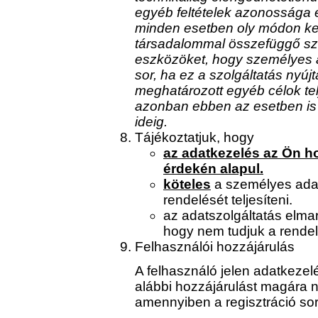
egyéb feltételek azonossága 
minden esetben oly módon kel
társadalommal összefüggő szo
eszközöket, hogy személyes a
sor, ha ez a szolgáltatás nyú
meghatározott egyéb célok tel
azonban ebben az esetben is
ideig.
Tájékoztatjuk, hogy
az adatkezelés az Ön ho
érdekén alapul.
köteles
a személyes adat
rendelését teljesíteni.
az adatszolgáltatás elm
hogy nem tudjuk a rendel
Felhasználói hozzájárulás
A felhasználó jelen adatkezel
alábbi hozzájárulást magára n
amennyiben a regisztráció sorá