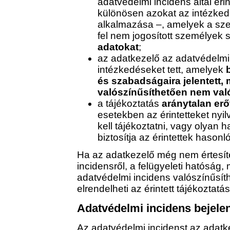
adatvédelmi incidens által éri
különösen azokat az intézkedé
alkalmazása –, amelyek a sz
fel nem jogosított személyek
adatokat
;
az adatkezelő az adatvédelmi
intézkedéseket tett, amelyek
és szabadságaira jelentett
valószínűsíthetően nem val
a tájékoztatás
aránytalan er
esetekben az érintetteket nyi
kell tájékoztatni, vagy olyan 
biztosítja az érintettek hason
Ha az adatkezelő még nem értesítet
incidensről, a felügyeleti hatóság,
adatvédelmi incidens valószínűsít
elrendelheti az érintett tájékoztatás
Adatvédelmi incidens bejele
Az adatvédelmi incidenst az adatk