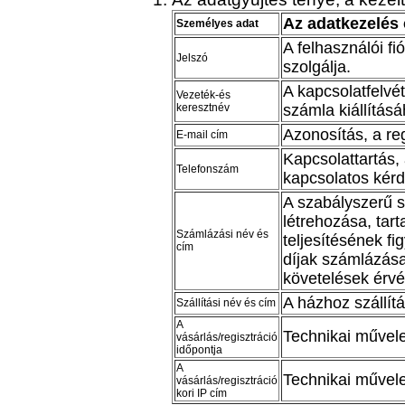
Az adatkezelés 
Személyes adat
A felhasználói f
Jelszó
szolgálja.
A kapcsolatfelvé
Vezeték-és
keresztnév
számla kiállítás
Azonosítás, a reg
E-mail cím
Kapcsolattartás,
Telefonszám
kapcsolatos kér
A szabályszerű s
létrehozása, ta
Számlázási név és
teljesítésének f
cím
díjak számlázása
követelések érvé
A házhoz szállítá
Szállítási név és cím
A
Technikai művele
vásárlás/regisztráció
időpontja
A
Technikai művele
vásárlás/regisztráció
kori IP cím