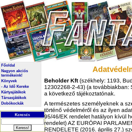
Főoldal
Adatvédelm
Nagyon akciós
termékeink!
Beholder Kft
(székhely: 1193, Bud
Könyvek
12302268-2-43) (a továbbiakban: S
- Az Idő Kereke
Kártyajátékok
a következő tájékoztatónak.
Társasjátékok
A természetes személyeknek a sz
Dobókockák
történő védelméről és az ilyen ada
Keresés
95/46/EK rendelet hatályon kívül h
rendelet) AZ EURÓPAI PARLAME
RENDELETE (2016. április 27.) szer