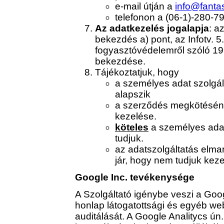
e-mail útján a
info@fanta
telefonon a (06-1)-280-
Az adatkezelés jogalapja
: a
bekezdés a) pont, az Infotv. 5
fogyasztóvédelemről szóló 199
bekezdése.
Tájékoztatjuk, hogy
a személyes adat szolgá
alapszik
a szerződés megkötésé
kezelése.
köteles
a személyes adat
tudjuk.
az adatszolgáltatás elm
jár, hogy nem tudjuk kez
Google Inc. tevékenysége
A Szolgáltató igénybe veszi a Googl
honlap látogatottsági és egyéb web
auditálását. A Google Analitycs ún