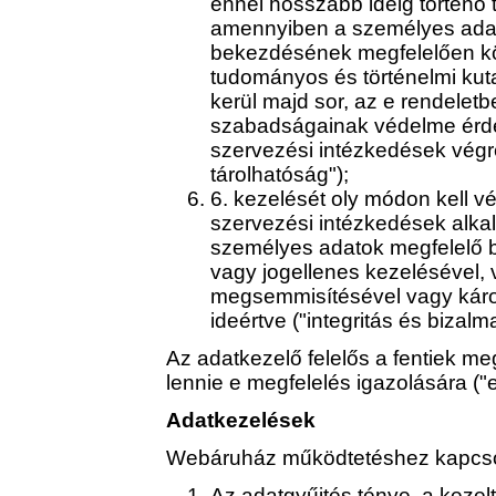
ennél hosszabb ideig történő t
amennyiben a személyes adato
bekezdésének megfelelően köz
tudományos és történelmi kutat
kerül majd sor, az e rendeletb
szabadságainak védelme érdek
szervezési intézkedések végre
tárolhatóság");
6. kezelését oly módon kell v
szervezési intézkedések alka
személyes adatok megfelelő b
vagy jogellenes kezelésével, 
megsemmisítésével vagy káro
ideértve ("integritás és bizalma
Az adatkezelő felelős a fentiek me
lennie e megfelelés igazolására ("
Adatkezelések
Webáruház működtetéshez kapcso
Az adatgyűjtés ténye, a kezel