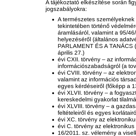
A tájékoztató elkészítése során fi
jogszabályokra:
A természetes személyeknek 
tekintetében történő védelmér
áramlásáról, valamint a 95/46
helyezéséről (általános adat
PARLAMENT ÉS A TANÁCS (
április 27.)
évi CXII. törvény – az informá
információszabadságról (a tov
évi CVIII. törvény – az elektr
valamint az információs társ
egyes kérdéseiről (főképp a 1
évi XLVII. törvény – a fogyas
kereskedelmi gyakorlat tilalmá
évi XLVIII. törvény – a gazd
feltételeiről és egyes korlátai
évi XC. törvény az elektronik
évi C. törvény az elektronikus 
16/2011. sz. vélemény a visel