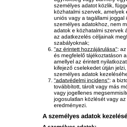
személyes adatot közlik, függe
közhatalmi szervek, amelyek 
uniós vagy a tagállami jogga
személyes adatokhoz, nem min
adatok e közhatalmi szervek ál
az adatkezelés céljainak meg
szabályoknak;
"az érintett hozzájárulása"
: az
és megfelelő tájékoztatáson a
amellyel az érintett nyilatkoza
kifejező cselekedet útján jelz
személyes adatok kezeléséhe
"adatvédelmi incidens"
: a biz
továbbított, tárolt vagy más 
vagy jogellenes megsemmisíté
jogosulatlan közlését vagy az
eredményezi.
A személyes adatok kezelésé
A személyes adatok: