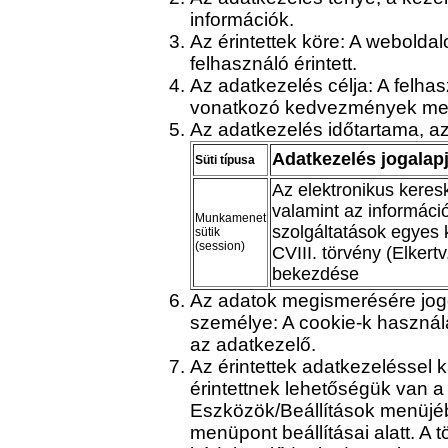
információk.
Az érintettek köre: A webold
felhasználó érintett.
Az adatkezelés célja: A felha
vonatkozó kedvezmények megt
Az adatkezelés időtartama, az
Adatkezelés jogalap
Süti típusa
Az elektronikus keres
valamint az informáci
Munkamenet
szolgáltatások egyes 
sütik
(session)
CVIII. törvény (Elkertv
bekezdése
Az adatok megismerésére jog
személye: A cookie-k használ
az adatkezelő.
Az érintettek adatkezeléssel 
érintettnek lehetőségük van a
Eszközök/Beállítások menüjé
menüpont beállításai alatt. A 