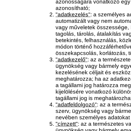
azonosságára vonatkozó egy 
azonosítható;
"adatkezelés"
: a személyes 
automatizált vagy nem automa
vagy műveletek összessége, íg
tagolás, tárolás, átalakítás v
betekintés, felhasználás, köz
módon történő hozzáférhetővé
összekapcsolás, korlátozás, t
"adatkezelő"
: az a természete
ügynökség vagy bármely egyé
kezelésének céljait és eszköz
meghatározza; ha az adatkezel
a tagállami jog határozza meg
kijelölésére vonatkozó külön
tagállami jog is meghatározhat
"adatfeldolgozó"
: az a termés
szerv, ügynökség vagy bármel
nevében személyes adatokat 
"címzett"
: az a természetes va
ügynökség vagy bármely egyéb