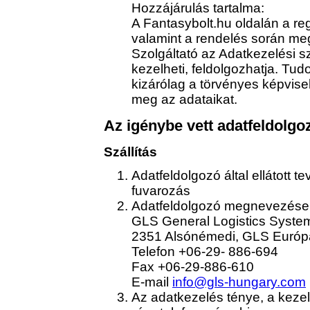
Hozzájárulás tartalma:
A Fantasybolt.hu oldalán a re
valamint a rendelés során me
Szolgáltató az Adatkezelési s
kezelheti, feldolgozhatja. Tu
kizárólag a törvényes képvisel
meg az adataikat.
Az igénybe vett adatfeldolgo
Szállítás
Adatfeldolgozó által ellátott 
fuvarozás
Adatfeldolgozó megnevezése 
GLS General Logistics System
2351 Alsónémedi, GLS Európa
Telefon +06-29- 886-694
Fax +06-29-886-610
E-mail
info@gls-hungary.com
Az adatkezelés ténye, a kezelt 