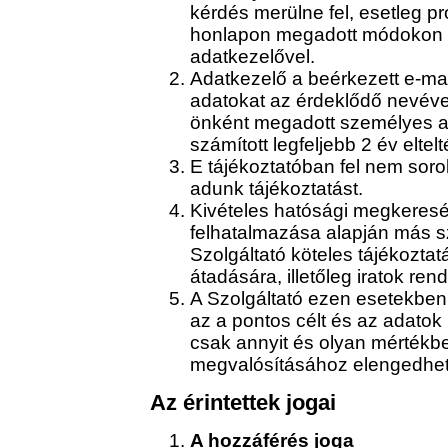
kérdés merülne fel, esetleg pr
honlapon megadott módokon (t
adatkezelővel.
Adatkezelő a beérkezett e-mai
adatokat az érdeklődő nevével
önként megadott személyes ad
számított legfeljebb 2 év eltelté
E tájékoztatóban fel nem sorol
adunk tájékoztatást.
Kivételes hatósági megkeresés
felhatalmazása alapján más 
Szolgáltató köteles tájékozta
átadására, illetőleg iratok re
A Szolgáltató ezen esetekbe
az a pontos célt és az adatok
csak annyit és olyan mértékb
megvalósításához elengedhet
Az érintettek jogai
A hozzáférés joga