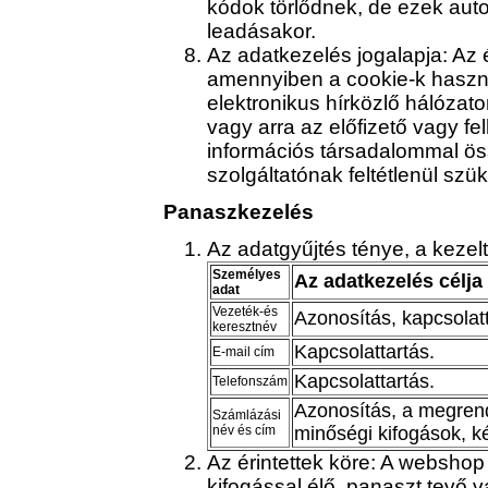
kódok törlődnek, de ezek aut
leadásakor.
Az adatkezelés jogalapja: Az 
amennyiben a cookie-k haszná
elektronikus hírközlő hálózato
vagy arra az előfizető vagy fel
információs társadalommal ös
szolgáltatónak feltétlenül szü
Panaszkezelés
Az adatgyűjtés ténye, a kezel
Személyes
Az adatkezelés célja
adat
Vezeték-és
Azonosítás, kapcsolatt
keresztnév
Kapcsolattartás.
E-mail cím
Kapcsolattartás.
Telefonszám
Azonosítás, a megrend
Számlázási
név és cím
minőségi kifogások, k
Az érintettek köre: A websho
kifogással élő, panaszt tevő v