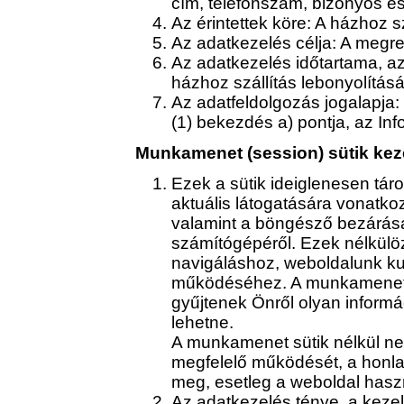
cím, telefonszám, bizonyos e
Az érintettek köre: A házhoz sz
Az adatkezelés célja: A megre
Az adatkezelés időtartama, az
házhoz szállítás lebonyolításái
Az adatfeldolgozás jogalapja:
(1) bekezdés a) pontja, az Inf
Munkamenet (session) sütik kez
Ezek a sütik ideiglenesen tár
aktuális látogatására vonatk
valamint a böngésző bezárás
számítógépéről. Ezek nélkülö
navigáláshoz, weboldalunk ku
működéséhez. A munkamenet 
gyűjtenek Önről olyan informá
lehetne.
A munkamenet sütik nélkül ne
megfelelő működését, a honla
meg, esetleg a weboldal haszn
Az adatkezelés ténye, a kezel