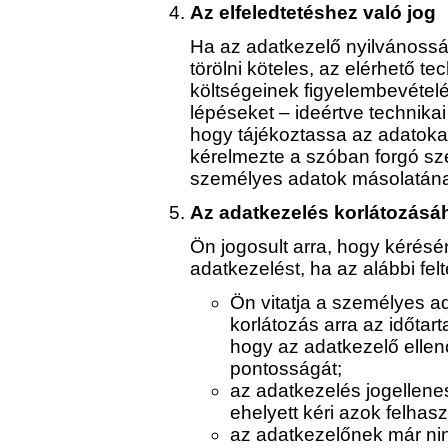
Az elfeledtetéshez való jog
Ha az adatkezelő nyilvánossá
törölni köteles, az elérhető t
költségeinek figyelembevétel
lépéseket – ideértve technik
hogy tájékoztassa az adatoka
kérelmezte a szóban forgó sz
személyes adatok másolatának
Az adatkezelés korlátozásáh
Ön jogosult arra, hogy kérésé
adatkezelést, ha az alábbi felt
Ön vitatja a személyes a
korlátozás arra az időtar
hogy az adatkezelő ellen
pontosságát;
az adatkezelés jogellenes
ehelyett kéri azok felhas
az adatkezelőnek már ni