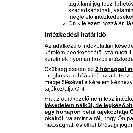
tagállami jog teszi lehet
szabadságainak, valamin
megfelelő intézkedéseket
Ön kifejezett hozzájárulá
Intézkedési határidő
Az adatkezelő indokolatlan késed
kérelem beérkezésétől számított
1
kérelmek nyomán hozott intézkedé
Szükség esetén ez
2 hónappal m
meghosszabbításáról az adatkeze
megjelölésével a kérelem kézhezvé
tájékoztatja Önt.
Ha az adatkezelő nem tesz intéz
késedelem nélkül, de legkésőbb 
egy hónapon belül tájékoztatja
okairól
, valamint arról, hogy Ön p
hatóságnál, és élhet bírósági jogor