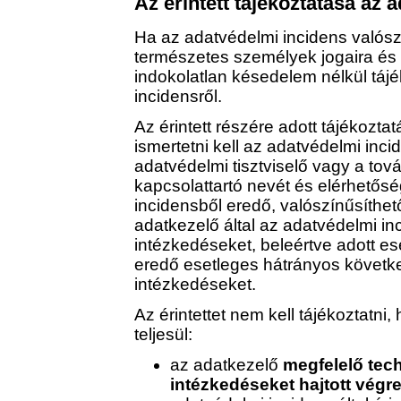
Az érintett tájékoztatása az 
Ha az adatvédelmi incidens valósz
természetes személyek jogaira és
indokolatlan késedelem nélkül tájék
incidensről.
Az érintett részére adott tájékozt
ismertetni kell az adatvédelmi incid
adatvédelmi tisztviselő vagy a tov
kapcsolattartó nevét és elérhetőség
incidensből eredő, valószínűsíthet
adatkezelő által az adatvédelmi inc
intézkedéseket, beleértve adott e
eredő esetleges hátrányos követk
intézkedéseket.
Az érintettet nem kell tájékoztatni
teljesül:
az adatkezelő
megfelelő tech
intézkedéseket hajtott végr