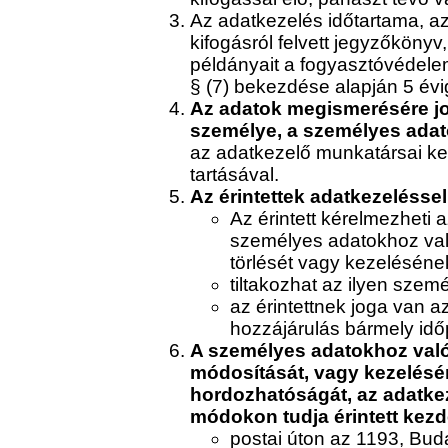
Az adatkezelés időtartama, az 
kifogásról felvett jegyzőkönyv,
példányait a fogyasztóvédelem
§ (7) bekezdése alapján 5 évig
Az adatok megismerésére jo
személye, a személyes adato
az adatkezelő munkatársai keze
tartásával.
Az érintettek adatkezelésse
Az érintett kérelmezheti 
személyes adatokhoz való
törlését vagy kezelésének
tiltakozhat az ilyen szem
az érintettnek joga van 
hozzájárulás bármely id
A személyes adatokhoz való 
módosítását, vagy kezelésén
hordozhatóságát, az adatkeze
módokon tudja érintett kez
postai úton az 1193, Bud