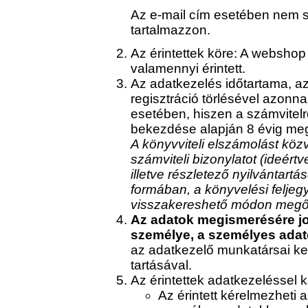
Az e-mail cím esetében nem 
tartalmazzon.
Az érintettek köre: A webshop 
valamennyi érintett.
Az adatkezelés időtartama, az
regisztráció törlésével azonna
esetében, hiszen a számvitelrő
bekezdése alapján 8 évig meg 
A könyvviteli elszámolást köz
számviteli bizonylatot (ideértv
illetve részletező nyilvántartá
formában, a könyvelési felje
visszakereshető módon megőr
Az adatok megismerésére jo
személye, a személyes adato
az adatkezelő munkatársai keze
tartásával.
Az érintettek adatkezeléssel 
Az érintett kérelmezheti 