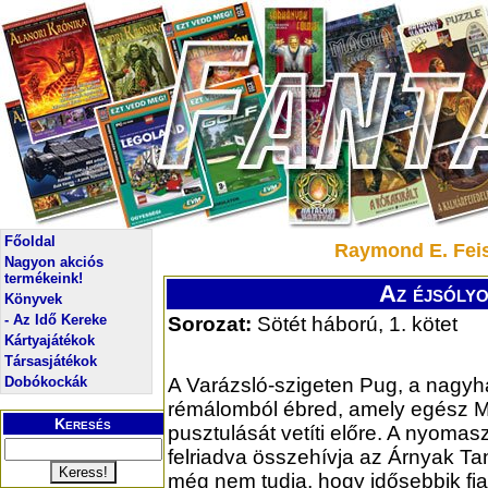
Főoldal
Raymond E. Feis
Nagyon akciós
termékeink!
Az éjsólyo
Könyvek
- Az Idő Kereke
Sorozat:
Sötét háború, 1. kötet
Kártyajátékok
Társasjátékok
Dobókockák
A Varázsló-szigeten Pug, a nagy
rémálomból ébred, amely egész 
Keresés
pusztulását vetíti előre. A nyomasz
felriadva összehívja az Árnyak Ta
még nem tudja, hogy idősebbik fi