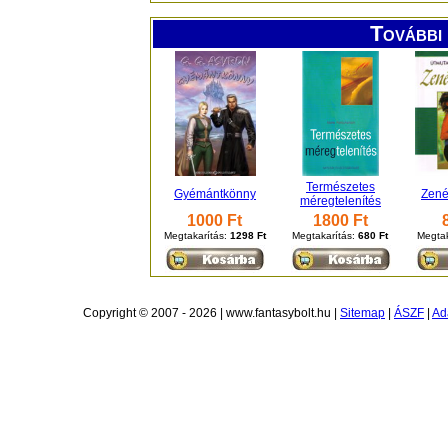
További 
Természetes
Gyémántkönny
Zené
méregtelenítés
1000 Ft
1800 Ft
Megtakarítás:
1298 Ft
Megtakarítás:
680 Ft
Megtak
Copyright © 2007 - 2026 | www.fantasybolt.hu |
Sitemap
|
ÁSZF
|
Ad