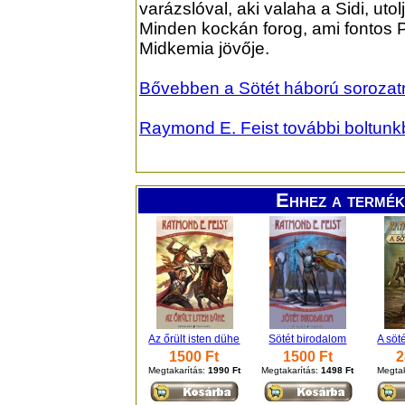
varázslóval, aki valaha a Sidi, uto
Minden kockán forog, ami fontos P
Midkemia jövője.
Bővebben a Sötét háború sorozatról
Raymond E. Feist további boltunk
Ehhez a termék
Az őrült isten dühe
Sötét birodalom
A söt
1500 Ft
1500 Ft
2
Megtakarítás:
1990 Ft
Megtakarítás:
1498 Ft
Megtak