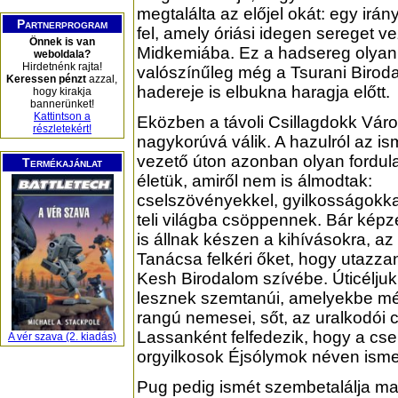
megtalálta az előjel okát: egy irán
Partnerprogram
fel, amely óriási idegen sereget ve
Önnek is van
Midkemiába. Ez a hadsereg olyan
weboldala?
Hirdetnénk rajta!
valószínűleg még a Tsurani Birod
Keressen pénzt
azzal,
hadereje is elbukna haragja előtt.
hogy kirakja
bannerünket!
Kattintson a
Eközben a távoli Csillagdokk Váro
részletekért!
nagykorúvá válik. A hazulról az i
vezető úton azonban olyan fordula
Termékajánlat
életük, amiről nem is álmodtak:
cselszövényekkel, gyilkosságokka
teli világba csöppennek. Bár kép
is állnak készen a kihívásokra, a
Tanácsa felkéri őket, hogy utazza
Kesh Birodalom szívébe. Úticélju
lesznek szemtanúi, amelyekbe m
rangú nemesei, sőt, az uralkodói c
Lassanként felfedezik, hogy a cse
A vér szava (2. kiadás)
orgyilkosok Éjsólymok néven ismert
Pug pedig ismét szembetalálja mag