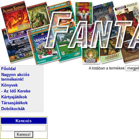
A listában a termékek
Főoldal
Nagyon akciós
termékeink!
Könyvek
- Az Idő Kereke
Kártyajátékok
Társasjátékok
Dobókockák
Keresés