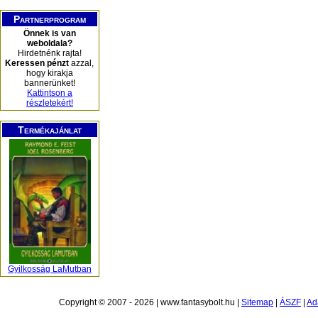
Partnerprogram
Önnek is van
weboldala?
Hirdetnénk rajta!
Keressen pénzt
azzal,
hogy kirakja
bannerünket!
Kattintson a
részletekért!
Termékajánlat
Gyilkosság LaMutban
Copyright © 2007 - 2026 | www.fantasybolt.hu |
Sitemap
|
ÁSZF
|
Ad