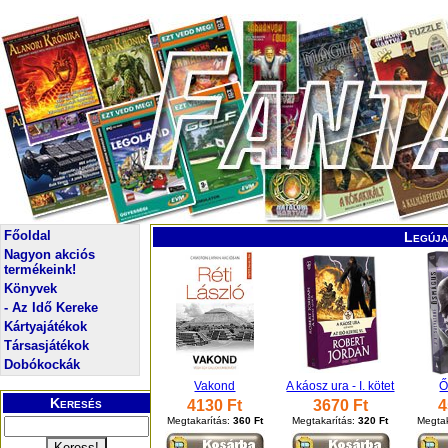
Főoldal
Legúja
Nagyon akciós
termékeink!
Könyvek
- Az Idő Kereke
Kártyajátékok
Társasjátékok
Dobókockák
Vakond
A káosz ura - I. kötet
Ő
Keresés
4130 Ft
3670 Ft
4
Megtakarítás:
360 Ft
Megtakarítás:
320 Ft
Megtak