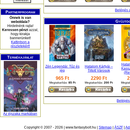
Belépés 
Partnerprogram
Önnek is van
Gyűjtög
weboldala?
Hirdetnénk rajta!
Keressen pénzt
azzal,
hogy kirakja
bannerünket!
Kattintson a
részletekért!
Termékajánlat
Hatal
Zén Legendái: Tűz és
Hatalom Kártyái –
Kass
jég
Tiltott Városok
(Re
965 Ft
2290 Ft
2
Megtakarítás:
85 Ft
Megtakarítás:
200 Ft
Megtak
Belépés 
Az éjszaka markában
Copyright © 2007 - 2026 | www.fantasybolt.hu |
Sitemap
|
ÁSZF
|
Ad