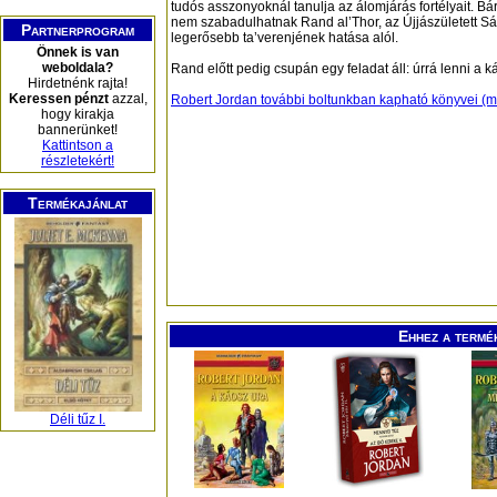
tudós asszonyoknál tanulja az álomjárás fortélyait. Bá
nem szabadulhatnak Rand al’Thor, az Újjászületett Sár
Partnerprogram
legerősebb ta’verenjének hatása alól.
Önnek is van
weboldala?
Rand előtt pedig csupán egy feladat áll: úrrá lenni a
Hirdetnénk rajta!
Keressen pénzt
azzal,
Robert Jordan további boltunkban kapható könyvei (m
hogy kirakja
bannerünket!
Kattintson a
részletekért!
Termékajánlat
Ehhez a termé
Déli tűz I.