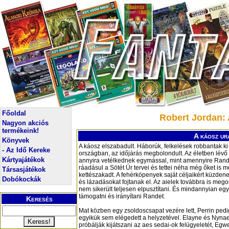
Főoldal
Robert Jordan: A
Nagyon akciós
termékeink!
A káosz ura
Könyvek
A káosz elszabadult. Háborúk, felkelések robbantak ki
- Az Idő Kereke
országban, az időjárás megbolondult. Az életben lévő 
Kártyajátékok
annyira vetélkednek egymással, mint amennyire Rand
ráadásul a Sötét Úr tervei és tettei néha még őket is 
Társasjátékok
kettészakadt. A fehérköpenyek saját céljaikért küzdene
Dobókockák
és lázadásokat fojtanak el. Az aielek továbbra is mego
nem sikerült teljesen elpusztítani. És mindannyian eg
támogatni és irányítani Randet.
Keresés
Mat közben egy zsoldoscsapat vezére lett, Perrin ped
egyikük sem elégedett a helyzetével. Elayne és Nyna
próbálják kijátszani az aes sedai-­ok felügyeletét, Eg