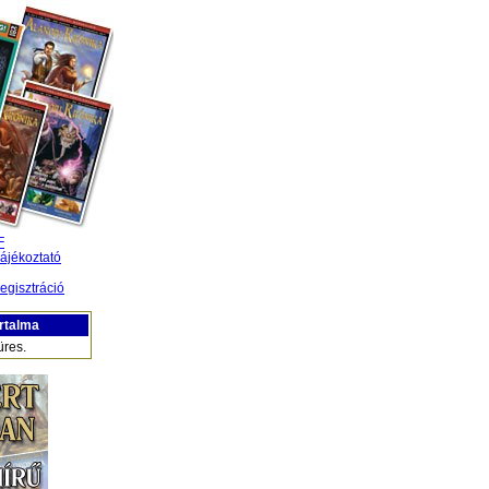
F
ájékoztató
egisztráció
rtalma
üres.