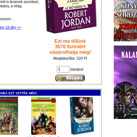
rmit is tesznek azonban,
kány, a világ
 káoszon…
ég 18 db) >>
Ezt ma tőlünk
3670 forintért
vásárolhatja meg!
Megtakarítás: 320 Ft
darabot
khez ezt vették még: