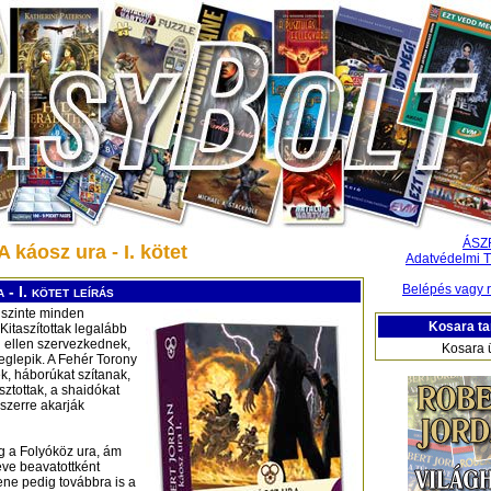
ÁSZ
 káosz ura - I. kötet
Adatvédelmi T
Belépés vagy r
 - I. kötet leírás
 szinte minden
Kosara ta
Kitaszítottak legalább
 ellen szervezkednek,
Kosara 
meglepik. A Fehér Torony
k, háborúkat szítanak,
sztottak, a shaidókat
yszerre akarják
ig a Folyóköz ura, ám
eve beavatottként
wene pedig továbbra is a