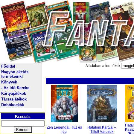
A listában a termékek
Főoldal
Nagyon akciós
termékeink!
Könyvek
- Az Idő Kereke
Kártyajátékok
Társasjátékok
Dobókockák
Keresés
Hatal
Zén Legendái: Tűz és
Hatalom Kártyái –
Kass
jég
Tiltott Városok
(Re