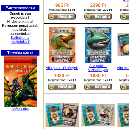
965 Ft
2290 Ft
2
Partnerprogram
Megtakarítás:
85 Ft
Megtakarítás:
200 Ft
Megtak
Önnek is van
weboldala?
Hirdetnénk rajta!
Keressen pénzt
azzal,
hogy kirakja
bannerünket!
Kattintson a
részletekért!
Termékajánlat
Alfa pakli –
Alfa pakli - Őslények
Alfa m
Víziszörnyek
1930 Ft
1930 Ft
5
Megtakarítás:
170 Ft
Megtakarítás:
170 Ft
Megtak
A tőrök útja