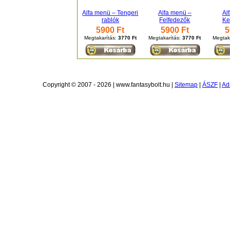
Alfa menü – Tengeri
Alfa menü –
Al
rablók
Felfedezők
Ke
5900 Ft
5900 Ft
5
Megtakarítás:
3770 Ft
Megtakarítás:
3770 Ft
Megtak
Copyright © 2007 - 2026 | www.fantasybolt.hu |
Sitemap
|
ÁSZF
|
Ad