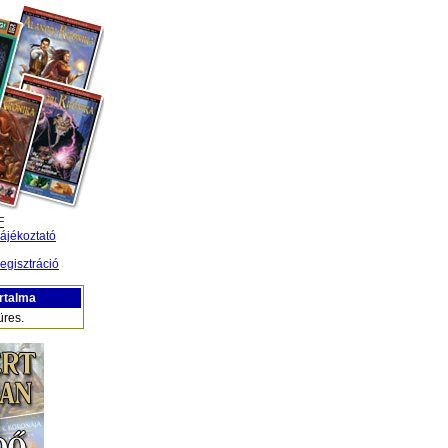
F
ájékoztató
egisztráció
rtalma
üres.