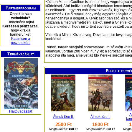
Közben Matrim Cauthon is elindul, hogy végrehajtsa 
küldetését. A kő boltívek mögötti birodalom teremtmény
Partnerprogram
az eelfinnek – egyszer már összezavarták, kigúnyolták,
Önnek is van
akasztották. De ő reméli, hogy még egyszer, utoljára 
weboldala?
helyrehozhatja a dolgait. A Kerék azonban sző, és a Mi
Hirdetnénk rajta!
játszania a megnyerhetetlen játékot, mert a Ghenjei-toro
Keressen pénzt
azzal,
odabent kiderül, hogy mi történt egy rég elveszett bará
hogy kirakja
bannerünket!
Változik a Minta. Közel a vég. Dovie’andi se tovya sag
Kattintson a
kockákkal.
részletekért!
Robert Jordan világhírű sorozatának utolsó előtti kö
kalandjai. Jordan 2007-ben hunyt el; a sorozat utol
Termékajánlat
alapozva írta meg, amelyet az Idő Kereke sorozat mega
Ehhez a termé
Hajtóvadászat
A
Álmok tőre II.
Álmok tőre I.
kere
2500 Ft
1800 Ft
1
Megtakarítás:
498 Ft
Megtakarítás:
398 Ft
Megtak