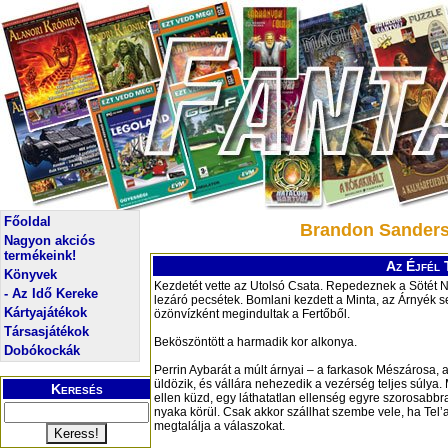
Főoldal
Brandon Sanderson
Nagyon akciós
termékeink!
Az Éjfél T
Könyvek
Kezdetét vette az Utolsó Csata. Repedeznek a Sötét 
- Az Idő Kereke
lezáró pecsétek. Bomlani kezdett a Minta, az Árnyék s
Kártyajátékok
özönvízként megindultak a Fertőből.
Társasjátékok
Beköszöntött a harmadik kor alkonya.
Dobókockák
Perrin Aybarát a múlt árnyai – a farkasok Mészárosa,
üldözik, és vállára nehezedik a vezérség teljes súlya
Keresés
ellen küzd, egy láthatatlan ellenség egyre szorosabbr
nyaka körül. Csak akkor szállhat szembe vele, ha Tel’
megtalálja a válaszokat.