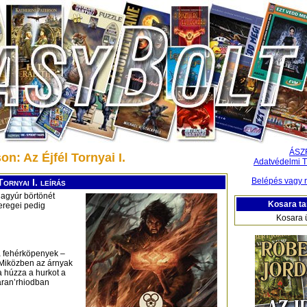
ÁSZ
: Az Éjfél Tornyai I.
Adatvédelmi T
Belépés vagy r
ornyai I. leírás
Nagyúr börtönét
Kosara ta
eregei pedig
Kosara 
 a fehérköpenyek –
. Miközben az árnyak
a húzza a hurkot a
aran’rhiodban