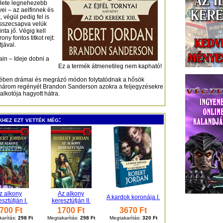
élete legnehezebb
ei – az aelfinnek és
 végül pedig fel is
összecsapva velük
nta jő. Végig kell
ny fontos titkot rejt:
tjával.
ain – Ideje dobni a
Ez a termék átmenetileg nem kapható!
tetében drámai és megrázó módon folytatódnak a hősök
só három regényét Brandon Sanderson azokra a feljegyzésekre
lkotója hagyott hátra.
khez ezt vették még:
z alkony
Az alkony
A kardok koronája I.
sztútján I.
keresztútján II.
700 Ft
1700 Ft
3670 Ft
arítás:
298 Ft
Megtakarítás:
298 Ft
Megtakarítás:
320 Ft