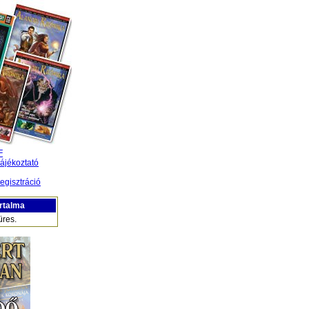
F
ájékoztató
egisztráció
rtalma
üres.