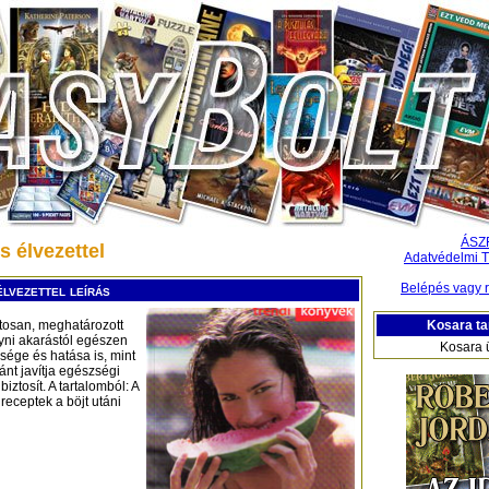
ÁSZ
s élvezettel
Adatvédelmi T
Belépés vagy r
lvezettel leírás
Kosara ta
atosan, meghatározott
gyni akarástól egészen
Kosara 
sége és hatása is, mint
ránt javítja egészségi
iztosít. A tartalomból: A
 receptek a böjt utáni