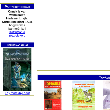
Partnerprogram
Önnek is van
weboldala?
Hirdetnénk rajta!
Keressen pénzt
azzal,
hogy kirakja
bannerünket!
Kattintson a
részletekért!
Termékajánlat
További
Egy maréknyi adat