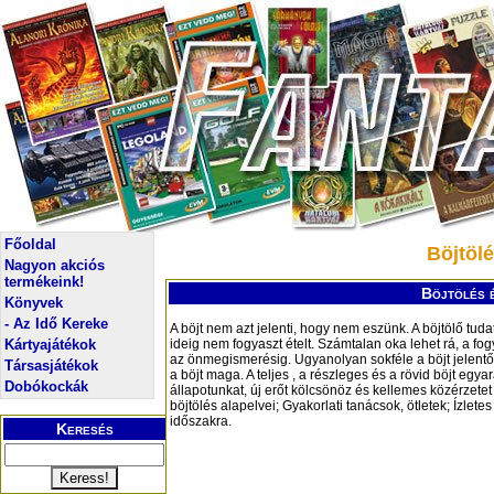
Főoldal
Böjtölé
Nagyon akciós
termékeink!
Böjtölés é
Könyvek
- Az Idő Kereke
A böjt nem azt jelenti, hogy nem eszünk. A böjtölő tud
Kártyajátékok
ideig nem fogyaszt ételt. Számtalan oka lehet rá, a fo
az önmegismerésig. Ugyanolyan sokféle a böjt jelentő
Társasjátékok
a böjt maga. A teljes , a részleges és a rövid böjt egya
Dobókockák
állapotunkat, új erőt kölcsönöz és kellemes közérzetet b
böjtölés alapelvei; Gyakorlati tanácsok, ötletek; Ízletes
időszakra.
Keresés