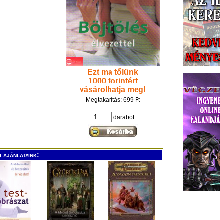
Ezt ma tőlünk
1000 forintért
vásárolhatja meg!
Megtakarítás: 699 Ft
darabot
 ajánlataink: