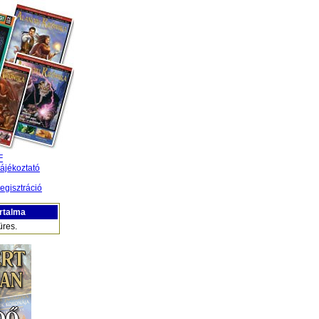
F
ájékoztató
egisztráció
rtalma
üres.