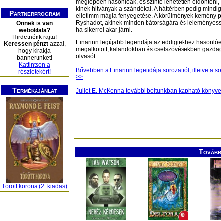
meglepően hasonlóak, és szinte lehetetlen eldönteni,
kinek hitványak a szándékai. A háttérben pedig mindig 
Partnerprogram
elietimm mágia fenyegetése. A körülmények kemény pró
Ryshadot, akinek minden bátorságára és leleményess
Önnek is van
ha sikerrel akar járni.
weboldala?
Hirdetnénk rajta!
Einarinn legújabb legendája az eddigiekhez hasonl
Keressen pénzt
azzal,
megalkotott, kalandokban és cselszövésekben gazdag 
hogy kirakja
olvasót.
bannerünket!
Kattintson a
Bővebben a Einarinn legendája sorozatról, illetve a s
részletekért!
>>
Termékajánlat
Juliet E. McKenna további boltunkban kapható könyve
További
Törött korona (2. kiadás)