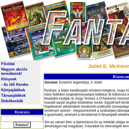
Főoldal
Juliet E. McKen
Nagyon akciós
termékeink!
Küzdelme
Könyvek
Sorozat:
Einarinn legendája, 4. kötet
- Az Idő Kereke
Kártyajátékok
Ryshad, a bátor kardforgató mindent megtesz, hogy h
mely feltétlen engedelmességre kötelezi őt hűbérura irá
Társasjátékok
feladatot osztják rá, hogy Temart, a D'Alsennin nemze
Dobókockák
maradt sarját segítse küldetése során. Együtt kell tehá
Napforduló alkalmából rendezett uralkodói ünnepségs
reményei szerint - megszerezheti a szükséges támogat
Keresés
a gyarmatot, amelyet a birodalmat is fenyegető elietimm
Ám az udvari élet, a diplomácia és az intrikák világa
álnokságot rejt magában. A barátok és ellenségek terv