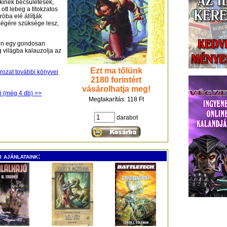
 kinek becsületesek,
ott lebeg a titokzatos
ba elé állítják
égére szüksége lesz,
óen egy gondosan
világba kalauzolja az
Ezt ma tőlünk
orozat további könyvei
2180 forintért
vásárolhatja meg!
i (még 4 db) >>
Megtakarítás: 118 Ft
darabot
 ajánlataink: