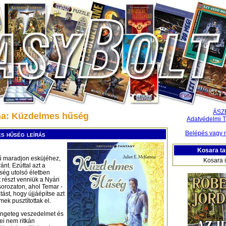
ÁSZ
na: Küzdelmes hűség
Adatvédelmi T
Belépés vagy r
s hűség leírás
Kosara ta
ű maradjon esküjéhez,
Kosara 
nt. Ezúttal azt a
tség utolsó életben
t részt venniük a Nyári
orozaton, ahol Temar -
ást, hogy újjáépítse azt
ek pusztítottak el.
 rengeteg veszedelmet és
ei nem ritkán