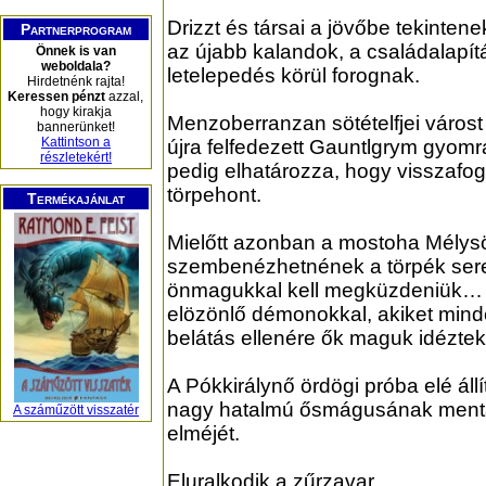
Drizzt és társai a jövőbe tekintene
Partnerprogram
az újabb kalandok, a családalapít
Önnek is van
weboldala?
letelepedés körül forognak.
Hirdetnénk rajta!
Keressen pénzt
azzal,
hogy kirakja
Menzoberranzan sötételfjei várost 
bannerünket!
Kattintson a
újra felfedezett Gauntlgrym gyom
részletekért!
pedig elhatározza, hogy visszafogl
törpehont.
Termékajánlat
Mielőtt azonban a mostoha Mélysöt
szembenézhetnének a törpék ser
önmagukkal kell megküzdeniük… 
elözönlő démonokkal, akiket mind
belátás ellenére ők maguk idézte
A Pókkirálynő ördögi próba elé á
nagy hatalmú ősmágusának mentáli
A száműzött visszatér
elméjét.
Eluralkodik a zűrzavar.