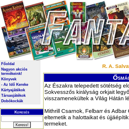
Főoldal
R. A. Salv
Nagyon akciós
termékeink!
Ősmág
Könyvek
- Az Idő Kereke
Az Északra telepedett sötétség elo
Kártyajátékok
Sokvesszős királyság orkjait legyő
Társasjátékok
visszamenekültek a Világ Hátán l
Dobókockák
Mithrill Csarnok, Felbarr és Adbar 
Keresés
eltemetik a halottaikat és újjáépíti
termeket.