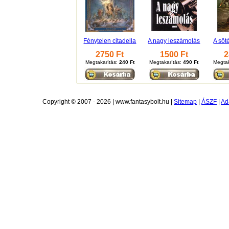
Fénytelen citadella
A nagy leszámolás
A söt
2750 Ft
1500 Ft
2
Megtakarítás:
240 Ft
Megtakarítás:
490 Ft
Megtak
Copyright © 2007 - 2026 | www.fantasybolt.hu |
Sitemap
|
ÁSZF
|
Ad