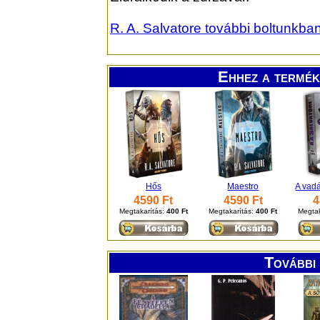
R. A. Salvatore további boltunkb
Ehhez a termék
Hős
Maestro
A vad
4590 Ft
4590 Ft
4
Megtakarítás:
400 Ft
Megtakarítás:
400 Ft
Megtak
További 