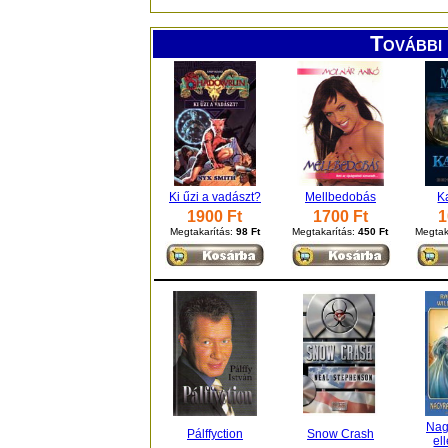
További 
Ki űzi a vadászt?
Mellbedobás
K
1900 Ft
1700 Ft
1
Megtakarítás:
98 Ft
Megtakarítás:
450 Ft
Megtak
Nag
Pálffyction
Snow Crash
el