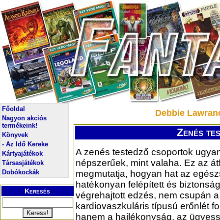
Főoldal
Debbie Lawranc
Nagyon akciós
termékeink!
Zenés tes
Könyvek
- Az Idő Kereke
A zenés testedző csoportok ugya
Kártyajátékok
népszerűek, mint valaha. Ez az á
Társasjátékok
Dobókockák
megmutatja, hogyan hat az egész
hatékonyan felépített és biztonsá
Keresés
végrehajtott edzés, nem csupán a
kardiovaszkuláris típusú erőnlét f
hanem a hajlékonyság, az ügyess