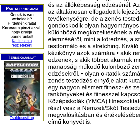
és az állóképesség edzésénél. Az
Partnerprogram
az általánosan elfogadott kifejezés
Önnek is van
tevékenységre, de a zenés teste
weboldala?
Hirdetnénk rajta!
gondoskodik olyan hagyományos 
Keressen pénzt
azzal,
különböző megközelítésének a ré
hogy kirakja
bannerünket!
elemzéséről, mint a köredzés, a ste
Kattintson a
testformáló és a stretching. Kiváló
részletekért!
kézikönyv azok számára • akik r
Termékajánlat
edzenek, s akik többet akarnak m
manapság működő különböző ze
edzésekről, • olyan oktatók számá
zenés testedzés ernyője alatt k
egy nagyon elismert fitnesz- és z
tankönyveket és fitnesszel kapcsol
Középiskolák (YMCA) fitneszoktat
részt vesz a Nemzeti/Skót Tested
megvalósításban és értékelésében
Zsoldoscsillag
című könyvét is.