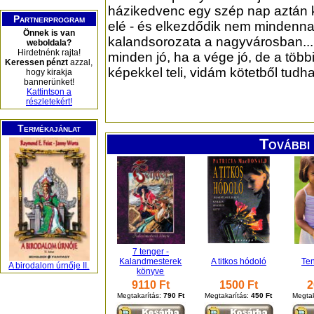
házikedvenc egy szép nap aztán k
Partnerprogram
elé - és elkezdődik nem mindenna
Önnek is van
kalandsorozata a nagyvárosban..
weboldala?
Hirdetnénk rajta!
minden jó, ha a vége jó, de a több
Keressen pénzt
azzal,
képekkel teli, vidám kötetből tudh
hogy kirakja
bannerünket!
Kattintson a
részletekért!
Termékajánlat
További 
7 tenger -
Kalandmesterek
A titkos hódoló
Ten
A birodalom úrnője II.
könyve
9110 Ft
1500 Ft
2
Megtakarítás:
790 Ft
Megtakarítás:
450 Ft
Megtak