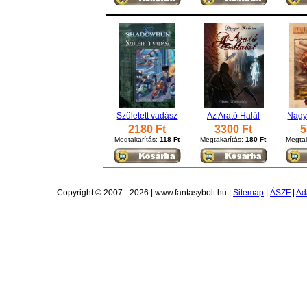
Született vadász
Az Arató Halál
Nagy
2180 Ft
3300 Ft
5
Megtakarítás:
118 Ft
Megtakarítás:
180 Ft
Megtak
Copyright © 2007 - 2026 | www.fantasybolt.hu |
Sitemap
|
ÁSZF
|
Ad