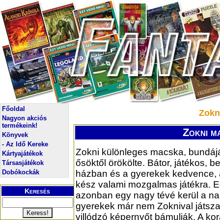
Főoldal
Zokn
Nagyon akciós
termékeink!
Zokni m
Könyvek
- Az Idő Kereke
Zokni különleges macska, bundáját
Kártyajátékok
ősöktől örökölte. Bátor, játékos, be
Társasjátékok
Dobókockák
házban és a gyerekek kedvence, 
kész valami mozgalmas játékra. 
Keresés
azonban egy nagy tévé kerül a na
gyerekek már nem Zoknival játsz
villódzó képernyőt bámulják. A ko