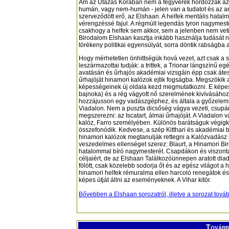
Ám az Utazás Korában nem a fegyverek hordozzák az e
humán, vagy nem-humán - jelen van a tudatot és az an
szerveződött erő, az Elshaan. A helfek mentális hatalma
vérengzéssé fajul. A régmúlt legendás tyron nagymeste
csakhogy a helfek sem akkor, sem a jelenben nem vet
Birodalom Elshaan kasztja inkább használja tudását né
törékeny politikai egyensúlyát, sorra döntik rabságba a
Hogy mérhetetlen önhittségük hová vezet, azt csak a s
leszármazottai tudják: a trittek, a Trionar lángszínű eg
avatásán és űrhajós akadémiai vizsgáin épp csak átesett
űrhajóját hinamori kalózok ejtik fogságba. Megszökik
képességeinek új oldala kezd megmutatkozni. E képes
bajnoka) és a rég vágyott nő szerelmének kivívásához
hozzájusson egy vadászgéphez, és általa a győzelemh
Viadalon. Nem a puszta dicsőség vágya vezeti, csupán 
megszerezni: az Iscatart, álmai űrhajóját. A Viadalon v
kalóz, Farro személyében. Különös barátságuk végigkí
összefonódik. Kedvese, a szép Kitthari és akadémiai bar
hinamori kalózok megtanulják rettegni a Kalózvadász 
veszedelmes ellenséget szerez: Blaurt, a Hinamori Bir
hatalommal bíró nagymesterét. Csapdákon és viszonta
céljaiért, de az Elshaan Találkozóünnepen aratott dia
fölött, csak közelebb sodorja őt és az egész világot a
hinamori helfek rémuralma ellen harcoló renegátok és a
képes útját állni az eseményeknek. A Vihar kitör.
Bővebben a Elshaan sorozatról, illetve a sorozat tová
További