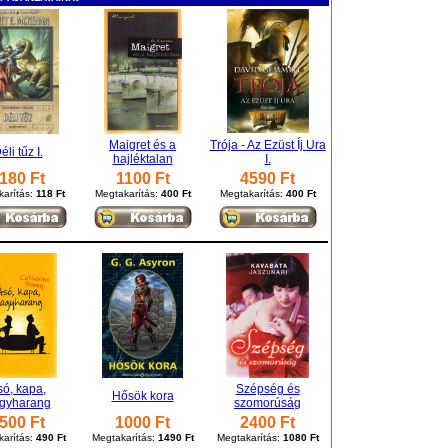
Maigret és a
Trója - Az Ezüst Íj Ura
éli tűz I.
hajléktalan
I.
180 Ft
1100 Ft
4590 Ft
karítás:
118 Ft
Megtakarítás:
400 Ft
Megtakarítás:
400 Ft
só, kapa,
Szépség és
Hősök kora
gyharang
szomorúság
500 Ft
1000 Ft
2400 Ft
arítás:
490 Ft
Megtakarítás:
1490 Ft
Megtakarítás:
1080 Ft