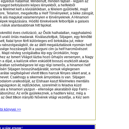
gyedüli hatalmat. Mindenütt, minden fajban - legyen az
yagot befolyásolni képes lényekből, a helfekből
 félelmet kelt a kívülállókban, a félelem gyűlöletté, majd
re, Telarion, megalkotta a Helf Törvényeket, a béke zálogát,
ik alá magukat valamennyien e törvényeknek. A Hinamori
pek leigázására. Hódító törekvéseik felborítják a galaxis
 náluk alantasabbnak hitt fajokat.
okmillió éves civilizáció, az Ősök halhatatlan, nagyhatalmú
ét uraló óriás madarak. Kiválasztottjuk, Siljagen, egy felnőtté
, fiatal tyron férfi különleges erő birtokába jut, mikor
 a rabszolgaságból, de az átélt megaláztatások nyomán helf
sége hozzásegíti őt a yazguni cím (a helf harcművészet
. Majd névleg szolgálatba lép egy űrcirkálón, hogy
ez az Ismert Világot lázba hozó űrhajós versenyen, a Nagy
a díjat, a kalózok ellen esküdött bosszú eszközét akarja
áratlan szövetségesre lel egy régi ismerős, a hinamori helf
séri Siljagen bosszúhadjáratát, sorsuk véglegesen
átai segítségével vívott titkos harcuk fényes sikert arat, a
nevet. Csakhogy a sikernek árnyoldala is van. Siljagen
odalom uralkodóját, az Elshaan kaszt félelmetes mentális
gságokon át, rejtőzködve, szerelmét is feladva küzd
dala a hinamori yazgun - ellensége akaratából épp Farro -
 háborúhoz. Az erők gyülekeznek, a haditerv kész, még a
z őket titkon irányító Nővérek világi vezetője, a Kéz sem
bbi könyvei >>
 ajánlataink: