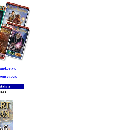
F
ájékoztató
egisztráció
rtalma
üres.