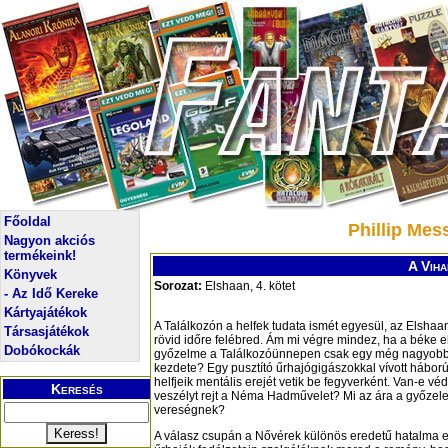
Főoldal
Phillip Mes
Nagyon akciós
termékeink!
A Viha
Könyvek
Sorozat:
Elshaan, 4. kötet
- Az Idő Kereke
Kártyajátékok
A Találkozón a helfek tudata ismét egyesül, az Elshaa
Társasjátékok
rövid időre felébred. Ám mi végre mindez, ha a béke 
Dobókockák
győzelme a Találkozóünnepen csak egy még nagyob
kezdete? Egy pusztító űrhajógigászokkal vívott hábor
helfjeik mentális erejét vetik be fegyverként. Van-e v
Keresés
veszélyt rejt a Néma Hadművelet? Mi az ára a győzel
vereségnek?
A válasz csupán a Nővérek különös eredetű hatalma el