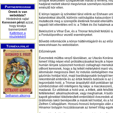
űrhajók fedélzetein szolgálóknak marad a remény, h
hadjárat mellett sikerül megvívniuk személyes küzdelm
Partnerprogram
emésztő kór ellen.
Önnek is van
E könyv lapjain új színekkel tárul elénk az Elshaan un
weboldala?
kalandokkal átszőtt, különös valóságába kalauzoljon b
Hirdetnénk rajta!
mutatkozik meg a szereplők életének fonalát ellenállh
Keressen pénzt
azzal,
ragadó két ellentétes erő is: a Trittek és ősi hatalmuk 
hogy kirakja
bannerünket!
Beköszönt a Vihar Éve, és a Trionar felszínét feldúló 
Kattintson a
a Fordulóponthoz vezető eseményeket.
részletekért!
Bővebb információk a könyv háttérvilágáról és az előz
www.elshaan.hu weboldalon.
Termékajánlat
Előzmények
Évezredek múltba vesző távolában, az Utazás Korának
Ismert Világ népei első próbálkozásaikat teszik a hip
humán lények százezreit hordozó csillaghajó menekül 
otthont keresnek, hogy a faj lelkét mételyként maró vi
állomásán megossza őket. Az indulás sietségében mag
gázóriás holdjai közt, majd barátságosabb bolygót ke
rekombinált embriók és az értük felelős tudósok is 
legzordabb hold, a Trionar árapálytól dúlt poklában ta
szimbiózisban élő intelligens faj lakja: a macskaszerű
madarak. Ez utóbbiak a hold urai, a trittek, akik fels
feltételeiket: alkalmazkodnak, vagy meghalnak. A tudósok
Sethanon alkonya
kapott génekkel tökéletesített embriókból évezredek alat
űrállomás lakói benépesítik a másik két holdat, és a 
Zeifren Csillagállam. Hosszú-hosszú bolyongás után a cs
Hinamor bolygón hozzálássanak az Ismert Világ egy