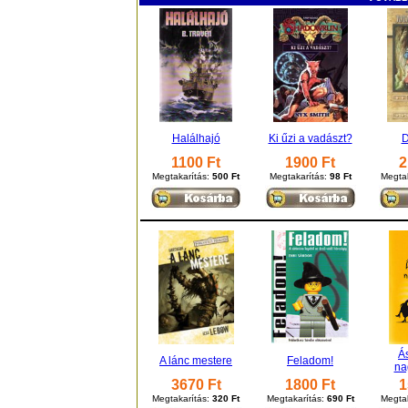
Halálhajó
Ki űzi a vadászt?
D
1100 Ft
1900 Ft
2
Megtakarítás:
500 Ft
Megtakarítás:
98 Ft
Megta
Á
A lánc mestere
Feladom!
na
3670 Ft
1800 Ft
1
Megtakarítás:
320 Ft
Megtakarítás:
690 Ft
Megtak