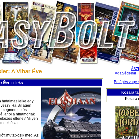
ÁSZ
sier: A Vihar Éve
Adatvédelmi T
Belépés vagy r
r Éve leírás
Kosara ta
Kosara 
n hatalmas lelke egy
elvész? Ha Siljagen
b megmérettetés
úé, ahol a hinamoriak
édekezés ellene? Milyen
emnek és a
őtt mutatkozik meg. Az