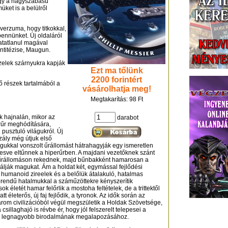
ogy a nagyszabású
üket is a belülről
iverzuma, hogy titkokkal,
ennünket. Új oldaláról
atatlanul magával
antitézise, Maugun.
szelek szárnyukra kapják
Ezt ma tőlünk
2200 forintért
ő részek tartalmából a
vásárolhatja meg!
Megtakarítás: 98 Ft
 hajnalán, mikor az
darabot
erűr meghódítására,
pusztuló világukról. Új
szály még útjuk első
ukkal vonszolt űrállomást hátrahagyják egy ismeretlen
resve eltűnnek a hiperűrben. A majdani vezetőknek szánt
az űrállomáson rekednek, majd bűnbakként hamarosan a
lálják magukat. Ám a holdat két, egymással fejlődési
, humanoid zireelek és a belőlük átalakuló, hatalmas
őbbrendű hatalmukkal a száműzöttekre kényszerítik
 életét hamar felőrlik a mostoha feltételek, de a trittektől
t életerős, új faj fejlődik, a tyronok. Az idők során az
három civilizációból végül megszületik a Holdak Szövetsége,
illaghajó is révbe ér, hogy jól felszerelt telepesei a
ik legnagyobb birodalmának megalapozásához.