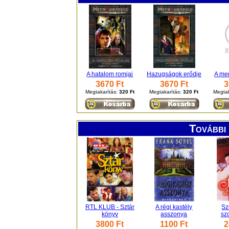
A hatalom romjai
Hazugságok erődje
A me
3670 Ft
3670 Ft
3
Megtakarítás:
320 Ft
Megtakarítás:
320 Ft
Megtak
További 
RTL KLUB - Sztár
A régi kastély
Sz
könyv
asszonya
sz
3800 Ft
1100 Ft
2