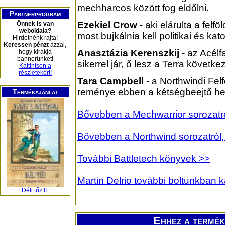
mechharcos között fog eldőlni.
Partnerprogram
Ezekiel Crow
- aki elárulta a felfö
Önnek is van
weboldala?
most bujkálnia kell politikai és kato
Hirdetnénk rajta!
Keressen pénzt
azzal,
Anasztázia Kerenszkij
- az Acélf
hogy kirakja
bannerünket!
sikerrel jár, ő lesz a Terra követk
Kattintson a
részletekért!
Tara Campbell
- a Northwindi Felf
reménye ebben a kétségbeejtő he
Termékajánlat
Bővebben a Mechwarrior sorozatról
Bővebben a Northwind sorozatról, 
További Battletech könyvek >>
Martin Delrio további boltunkban 
Déli tűz II.
Ehhez a termék