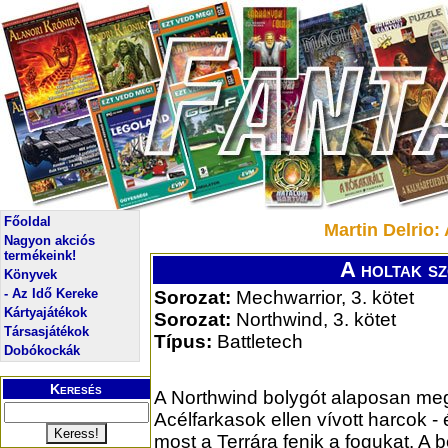
Főoldal
Martin Delrio:
Nagyon akciós
termékeink!
A holtak sz
Könyvek
- Az Idő Kereke
Sorozat:
Mechwarrior, 3. kötet
Kártyajátékok
Sorozat:
Northwind, 3. kötet
Társasjátékok
Típus:
Battletech
Dobókockák
Keresés
A Northwind bolygót alaposan meg
Acélfarkasok ellen vívott harcok -
most a Terrára fenik a fogukat. A