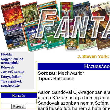
Főoldal
J. Steven York
Nagyon akciós
termékeink!
Hazugságok
Könyvek
- Az Idő Kereke
Sorozat:
Mechwarrior
Kártyajátékok
Típus:
Battletech
Társasjátékok
Dobókockák
Aaron Sandoval Új-Aragonban ara
Keresés
után a Köztársaság a herceg adós
Sandovalt azonban nem a Szféra
iránti hűség fűti, hanem a hatalom