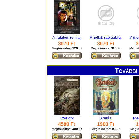
A hatalom romjai
A holtak szolgálata
A me
3670 Ft
3670 Ft
3
Megtakarítás:
320 Ft
Megtakarítás:
320 Ft
Megtak
További 
Ezer ork
Árulás
Meg
4590 Ft
1900 Ft
1
Megtakarítás:
400 Ft
Megtakarítás:
98 Ft
Megta