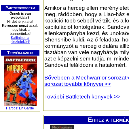
Amikor a herceg ellen merényletet
Partnerprogram
meg, rádöbben, hogy a Liao-ház e
Önnek is van
weboldala?
koalíció több sebből vérzik, és a
Hirdetnénk rajta!
Keressen pénzt
azzal,
kapitulációt fontolgatnak. Sandova
hogy kirakja
ellenkampányba kezd, és unokaöc
bannerünket!
Kattintson a
Shenshibe küldi. Az ő feladata, h
részletekért!
kormányzót a herceg oldalára állít
tisztában van vele nagybátyja mi
Termékajánlat
azt elképzelni sem tudja, mi mind
Sandoval feláldozni a hatalomért.
Bővebben a Mechwarrior sorozatról
sorozat további könyvei >>
További Battletech könyvek >>
Harcos: En Garde
Ehhez a termék