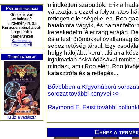
mindketten szabadok. Erik a hads
Partnerprogram
választja, s ezzel a folyamatos h
Önnek is van
rettegett ellenségei ellen. Roo g
weboldala?
Hirdetnénk rajta!
hatalomra vágyik, és hamar felto
Keressen pénzt
azzal,
kereskedelmi élet ranglétráján. D
hogy kirakja
bannerünket!
és a testi örömökkel óvatlanság é
Kattintson a
sebezhetőség társul. Egy csodála
részletekért!
hölgy hálójába kerül, aki arra kész
Termékajánlat
irgalmatlan áskálódásával romba 
mindazt, amit Roo elért. Roo jövőjé
katasztrófa és a rettegés...
Bővebben a Kígyóháború sorozatról
sorozat további könyvei >>
Raymond E. Feist további boltunk
Ki űzi a vadászt?
Ehhez a termék