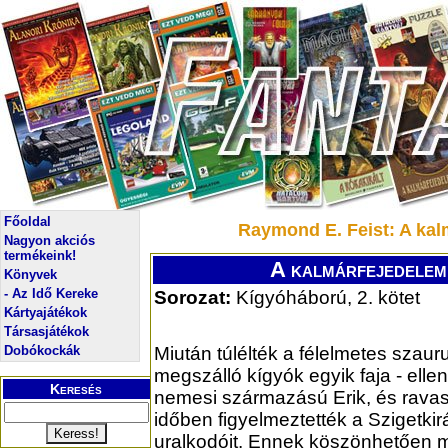
Főoldal
Raymond E. Feist: A kalm
Nagyon akciós
termékeink!
A kalmárfejedelem t
Könyvek
- Az Idő Kereke
Sorozat:
Kígyóháború, 2. kötet
Kártyajátékok
Társasjátékok
Dobókockák
Miután túlélték a félelmetes szaur
megszálló kígyók egyik faja - ellen
Keresés
nemesi származású Erik, és ravas
időben figyelmeztették a Szigetkir
uralkodóit. Ennek köszönhetően 