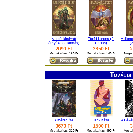
A sötét királynő
Törött korona (2.
A démon
árnyéka (2. kiadás)
kiadás)
(2
2090 Ft
2850 Ft
2
Megtakarítás:
108 Ft
Megtakarítás:
148 Ft
Megta
További 
A méreg íze
Jack háza
A Békél
3670 Ft
1500 Ft
3
Megtakarítás:
320 Ft
Megtakarítás:
490 Ft
Megtak