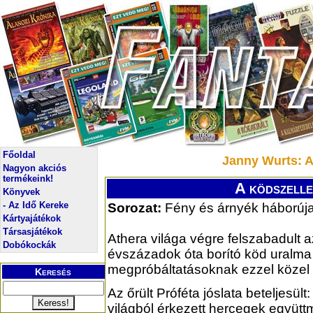
Főoldal
Janny Wurts: A 
Nagyon akciós
termékeink!
A ködszellem
Könyvek
- Az Idő Kereke
Sorozat:
Fény és árnyék háborúja,
Kártyajátékok
Társasjátékok
Athera világa végre felszabadult a
Dobókockák
évszázadok óta borító köd uralma 
megpróbáltatásoknak ezzel közel 
Keresés
Az őrült Próféta jóslata beteljesült:
világból érkezett hercegek együt