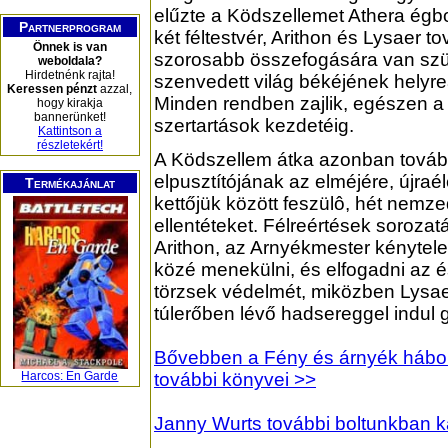
elűzte a Ködszellemet Athera égbol
Partnerprogram
két féltestvér, Arithon és Lysaer t
Önnek is van
szorosabb összefogására van szü
weboldala?
Hirdetnénk rajta!
szenvedett világ békéjének helyreá
Keressen pénzt
azzal,
Minden rendben zajlik, egészen a
hogy kirakja
bannerünket!
szertartások kezdetéig.
Kattintson a
részletekért!
A Ködszellem átka azonban tovább
elpusztítójának az elméjére, újraé
Termékajánlat
kettőjük között feszülô, hét nemz
ellentéteket. Félreértések sorozat
Arithon, az Arnyékmester kénytel
közé menekülni, és elfogadni az é
törzsek védelmét, miközben Lysae
túlerőben lévő hadsereggel indul gy
Bővebben a Fény és árnyék háborúj
Harcos: En Garde
további könyvei >>
Janny Wurts további boltunkban k