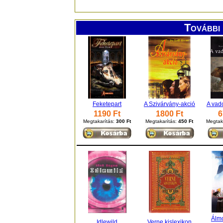
További 
Feketepart
A Szivárvány-akció
A vad
1190 Ft
1800 Ft
6
Megtakarítás:
300 Ft
Megtakarítás:
450 Ft
Megtak
Álm
Idlewild
Verne kislexikon