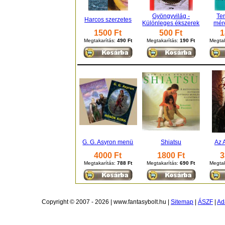
Gyöngyvilág -
Te
Harcos szerzetes
Különleges ékszerek
mér
1500 Ft
500 Ft
1
Megtakarítás:
490 Ft
Megtakarítás:
190 Ft
Megtak
G. G. Asyron menü
Shiatsu
Az 
4000 Ft
1800 Ft
3
Megtakarítás:
788 Ft
Megtakarítás:
690 Ft
Megtak
Copyright © 2007 - 2026 | www.fantasybolt.hu |
Sitemap
|
ÁSZF
|
Ad