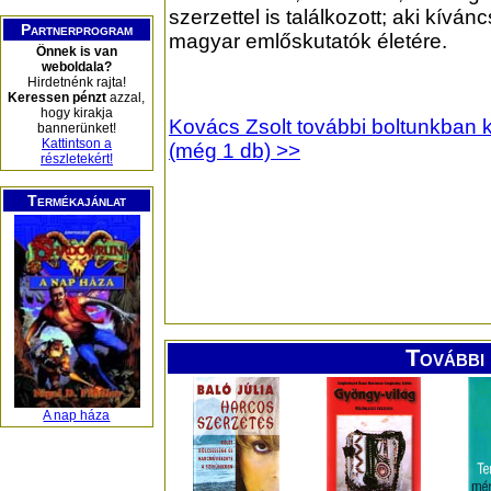
szerzettel is találkozott; aki kívá
Partnerprogram
magyar emlőskutatók életére.
Önnek is van
weboldala?
Hirdetnénk rajta!
Keressen pénzt
azzal,
hogy kirakja
Kovács Zsolt további boltunkban 
bannerünket!
Kattintson a
(még 1 db) >>
részletekért!
Termékajánlat
További 
A nap háza