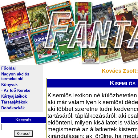
Főoldal
Kovács Zsolt:
Nagyon akciós
termékeink!
Kisemlős 
Könyvek
- Az Idő Kereke
Kisemlős lexikon nélkülözhetetle
Kártyajátékok
aki már valamilyen kisemlőst déde
Társasjátékok
Dobókockák
aki többet szeretne tudni kedvence
tartásáról, táplálkozásáról; aki cs
Keresés
eldönteni, milyen kisállatot is vál
megismerné az állatkertek kisterme
kirándulásain; aki örülne, ha megt