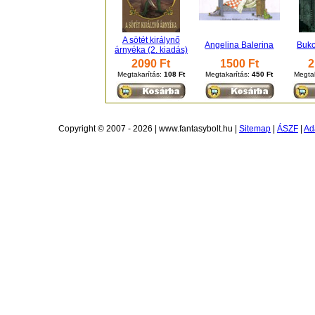
A sötét királynő
Angelina Balerina
Buko
árnyéka (2. kiadás)
2090 Ft
1500 Ft
2
Megtakarítás:
108 Ft
Megtakarítás:
450 Ft
Megta
Copyright © 2007 - 2026 | www.fantasybolt.hu |
Sitemap
|
ÁSZF
|
Ad