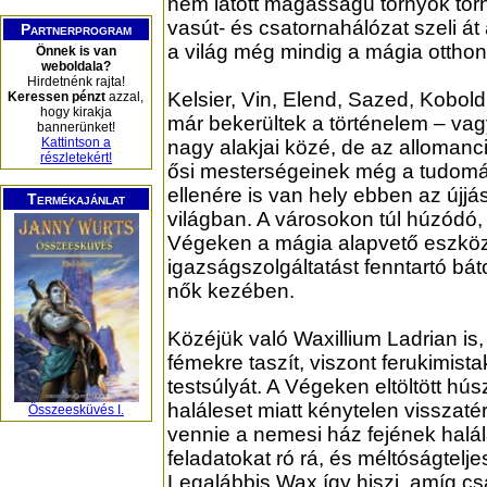
nem látott magasságú tornyok törn
vasút- és csatornahálózat szeli át 
Partnerprogram
a világ még mindig a mágia otthon
Önnek is van
weboldala?
Hirdetnénk rajta!
Kelsier, Vin, Elend, Sazed, Kobold
Keressen pénzt
azzal,
hogy kirakja
már bekerültek a történelem – vag
bannerünket!
Kattintson a
nagy alakjai közé, de az allo­manc
részletekért!
ősi mesterségeinek még a tudom
ellenére is van hely ebben az újjás
Termékajánlat
világban. A városokon túl húzódó, 
Végeken a mágia alapvető eszköz
igazságszolgáltatást fenntartó báto
nők kezében.
Közéjük való Waxillium Ladrian is, 
fémekre taszít, viszont ferukimist
testsúlyát. A Végeken eltöltött h
haláleset miatt kénytelen visszatér
Összeesküvés I.
vennie a nemesi ház fejének halá
feladatokat ró rá, és méltóságtelje
Legalábbis Wax így hiszi, amíg c