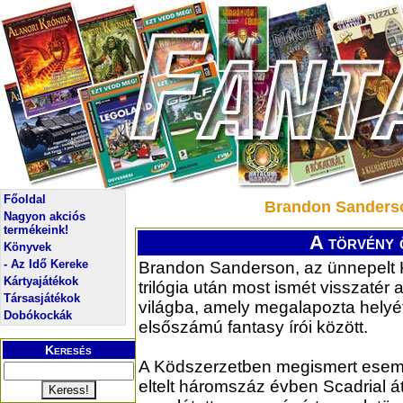
Főoldal
Brandon Sanderso
Nagyon akciós
termékeink!
A törvény 
Könyvek
- Az Idő Kereke
Brandon Sanderson, az ünnepelt 
Kártyajátékok
trilógia után most ismét visszatér
Társasjátékok
világba, amely megalapozta helyét
Dobókockák
elsőszámú fantasy írói között.
Keresés
A Ködszerzetben megismert esem
eltelt háromszáz évben Scadrial á