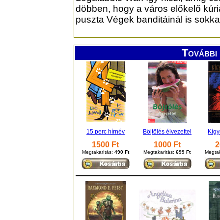
döbben, hogy a város előkelő kúri
puszta Végek banditáinál is sokka
További 
15 perc hírnév
Böjtölés élvezettel
Kígy
1500 Ft
1000 Ft
2
Megtakarítás:
490 Ft
Megtakarítás:
699 Ft
Megtak