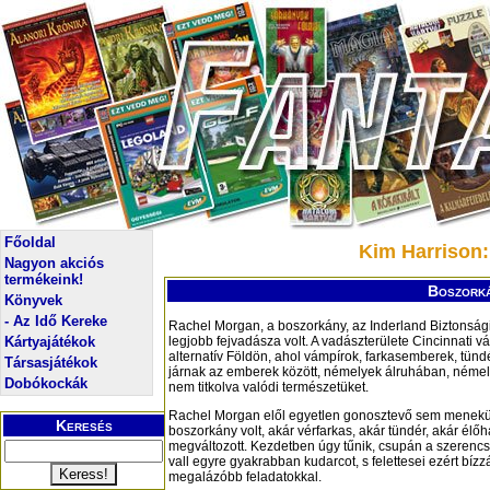
Főoldal
Kim Harrison
Nagyon akciós
termékeink!
Boszorká
Könyvek
- Az Idő Kereke
Rachel Morgan, a boszorkány, az Inderland Biztonsági
Kártyajátékok
legjobb fejvadásza volt. A vadászterülete Cincinnati vá
alternatív Földön, ahol vámpírok, farkasemberek, tünd
Társasjátékok
járnak az emberek között, némelyek álruhában, némely
Dobókockák
nem titkolva valódi természetüket.
Rachel Morgan elől egyetlen gonosztevő sem menekül
Keresés
boszorkány volt, akár vérfarkas, akár tündér, akár élőh
megváltozott. Kezdetben úgy tűnik, csupán a szerencsé
vall egyre gyakrabban kudarcot, s felettesei ezért bíz
megalázóbb feladatokkal.