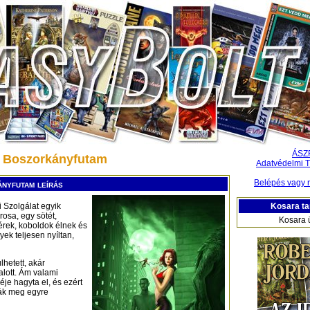
ÁSZ
: Boszorkányfutam
Adatvédelmi T
Belépés vagy r
nyfutam leírás
Kosara ta
 Szolgálat egyik
rosa, egy sötét,
Kosara 
érek, koboldok élnek és
ek teljesen nyíltan,
hetett, akár
alott. Ám valami
je hagyta el, és ezért
zák meg egyre