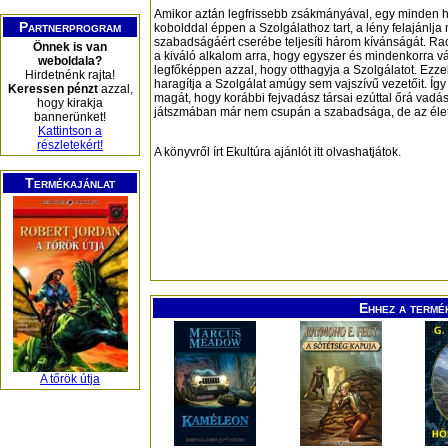
Amikor aztán legfrissebb zsákmányával, egy minden h
Partnerprogram
kobolddal éppen a Szolgálathoz tart, a lény felajánlja 
szabadságáért cserébe teljesíti három kívánságát. Rac
Önnek is van
a kiváló alkalom arra, hogy egyszer és mindenkorra vá
weboldala?
legfőképpen azzal, hogy otthagyja a Szolgálatot. Ezz
Hirdetnénk rajta!
haragítja a Szolgálat amúgy sem vajszívű vezetőit. Íg
Keressen pénzt
azzal,
magát, hogy korábbi fejvadász társai ezúttal őrá vadá
hogy kirakja
játszmában már nem csupán a szabadsága, de az élete 
bannerünket!
Kattintson a
részletekért!
A könyvről írt Ekultúra ajánlót itt olvashatjátok.
Termékajánlat
Ehhez a termé
A tőrök útja