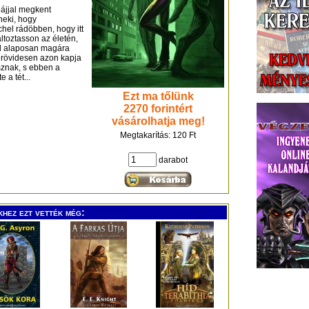
ájjal megkent
neki, hogy
hel rádöbben, hogy itt
ltoztasson az életén,
el alaposan magára
y rövidesen azon kapja
sznak, s ebben a
a tét...
Ezt ma tőlünk
2270 forintért
vásárolhatja meg!
Megtakarítás: 120 Ft
darabot
khez ezt vették még: