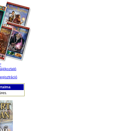
F
ájékoztató
egisztráció
rtalma
üres.