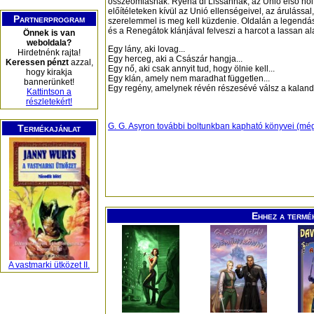
összeomlásnak. Ryena di Lissannak, az Unió első női
előítéleteken kívül az Unió ellenségeivel, az árulássa
Partnerprogram
szerelemmel is meg kell küzdenie. Oldalán a legendá
és a Renegátok klánjával felveszi a harcot a lassan al
Önnek is van
weboldala?
Egy lány, aki lovag...
Hirdetnénk rajta!
Egy herceg, aki a Császár hangja...
Keressen pénzt
azzal,
Egy nő, aki csak annyit tud, hogy ölnie kell...
hogy kirakja
Egy klán, amely nem maradhat független...
bannerünket!
Egy regény, amelynek révén részesévé válsz a kaland
Kattintson a
részletekért!
G. G. Asyron további boltunkban kapható könyvei (mé
Termékajánlat
Ehhez a termé
A vastmarki ütközet II.