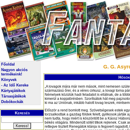
Főoldal
G. G. Asyr
Nagyon akciós
termékeink!
Hősök
Könyvek
- Az Idő Kereke
„A lovagok mára már nem mások, mint nemesen szüle
Kártyajátékok
származású őrei, és a véres cirkusz, a lovagi torna p
Némelyek közülük hadi feladatot is ellátnak, de a töb
Társasjátékok
kimerül a kopjatörésben. Szorítsátok hát meg pajzsotok,
Dobókockák
ki ma az Uniónak, inkább halott lovag leszek, mintsem
Először a rend bomlott meg. Szövetségesek estek eg
Keresés
torzsalkodtak a gazdag földek felett, gyilkosok járták a
nem tudta, hogy miért is köszöntött be a Káosz Háború
békés világára. Mindenütt sötét titkok rejlenek. Csak 
rettegve tisztelt Renegátok klánja is fegyvert ragadott,