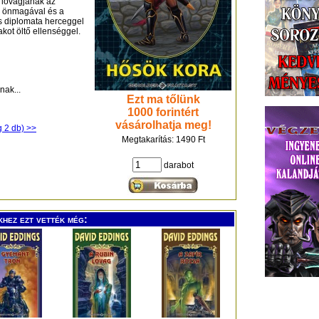
 lovagjának az
l, önmagával és a
s diplomata herceggel
akot öltő ellenséggel.
nak...
Ezt ma tőlünk
1000 forintért
vásárolhatja meg!
g 2 db) >>
Megtakarítás: 1490 Ft
darabot
khez ezt vették még: