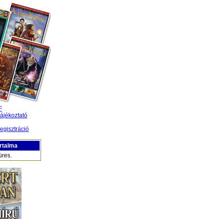
F
ájékoztató
egisztráció
rtalma
üres.