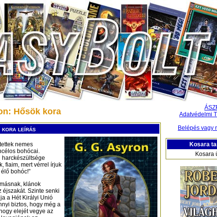
ÁSZ
on: Hősök kora
Adatvédelmi T
Belépés vagy r
 kora leírás
Kosara ta
tettek nemes
áncélos bohócai.
Kosara 
bi harckészültsége
 fiaim, mert vérrel írjuk
 élő bohóc!”
ymásnak, klánok
z éjszakát. Szinte senki
ja a Hét Királyi Unió
annyi biztos, hogy még a
 hogy elejét vegye az