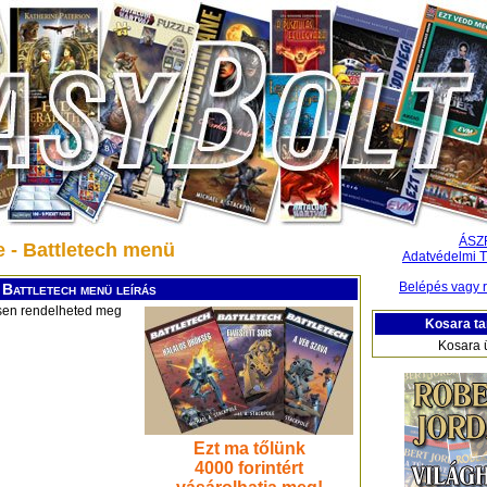
ÁSZ
e - Battletech menü
Adatvédelmi T
Belépés vagy r
 Battletech menü leírás
esen rendelheted meg
Kosara ta
Kosara 
Ezt ma tőlünk
4000 forintért