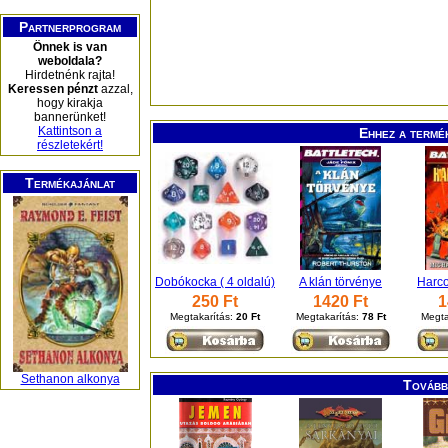
Partnerprogram
Önnek is van
weboldala?
Hirdetnénk rajta!
Keressen pénzt
azzal,
hogy kirakja
bannerünket!
Kattintson a
Ehhez a termé
részletekért!
Termékajánlat
Dobókocka ( 4 oldalú)
A klán törvénye
Harco
250 Ft
1420 Ft
1
Megtakarítás:
20 Ft
Megtakarítás:
78 Ft
Megta
Sethanon alkonya
További