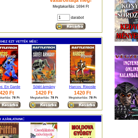
vásárolhatja meg!
Megtakarítás: 1694 Ft
darabot
khez ezt vették még:
s: En Garde
Sötét ármány
Harcos: Riposte
420 Ft
1420 Ft
1420 Ft
karítás:
78 Ft
Megtakarítás:
78 Ft
Megtakarítás:
78 Ft
 ajánlataink: