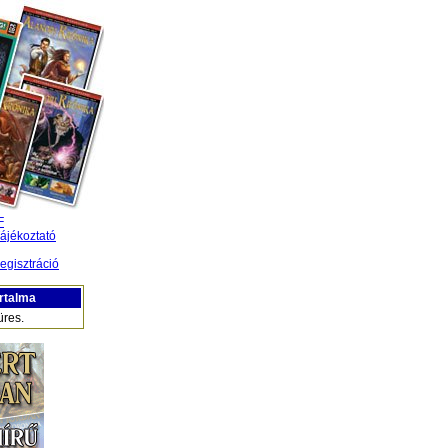
F
ájékoztató
egisztráció
rtalma
üres.