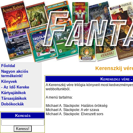
Főoldal
Kerenszkij vér
Nagyon akciós
termékeink!
Kerenszkij vére -
Könyvek
A Kerenszkij vére trilógia könyveit most kedvezmény
- Az Idő Kereke
webboltunkból.
Kártyajátékok
A menü tartalma:
Társasjátékok
Dobókockák
Michael A. Stackpole: Halálos örökség
Michael A. Stackpole: A vér szava
Michael A. Stackpole: Elveszett sors
Keresés