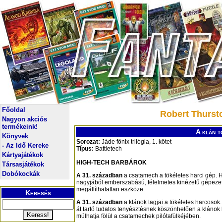
Főoldal
Robert Thursto
Nagyon akciós
termékeink!
A klán t
Könyvek
Sorozat:
Jáde főnix trilógia, 1. kötet
- Az Idő Kereke
Típus:
Battletech
Kártyajátékok
HIGH-TECH BARBÁROK
Társasjátékok
Dobókockák
A 31. században
a csatamech a tökéletes harci gép.
nagyjából emberszabású, félelmetes kinézetű gépezet,
megállíthatatlan eszköze.
Keresés
A 31. században
a klánok tagjai a tökéletes harcoso
át tartó tudatos tenyésztésnek köszönhetően a klánok
múlhatja fölül a csatamechek pilótafülkéjében.