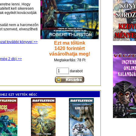
eretne lenni. Hogy
tételt kell sikeresen
nak egyikét kovácsolják
csatát nem a harcmezőn
t szenved, elveszítheti
rozat további könyvei >>
Ezt ma tőlünk
1420 forintért
vásárolhatja meg!
(még 2 db) >>
Megtakarítás: 78 Ft
darabot
khez ezt vették még: