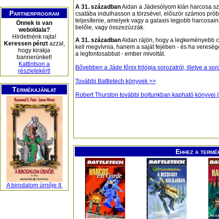
A 31. században
Aidan a Jádesólyom klán harcosa sz
Partnerprogram
csatába indulhasson a törzsével, először számos próba
teljesítenie, amelyek vagy a galaxis legjobb harcosai
Önnek is van
belőle, vagy összezúzzák.
weboldala?
Hirdetnénk rajta!
A 31. században
Aidan rájön, hogy a legkeményebb 
Keressen pénzt
azzal,
kell megvívnia, hanem a saját fejében - és ha veresége
hogy kirakja
a legfontosabbat - ember mivoltát.
bannerünket!
Kattintson a
Bővebben a Jáde főnix trilógia sorozatról, illetve a so
részletekért!
További Battletech könyvek >>
Termékajánlat
Robert Thurston további boltunkban kapható könyvei 
Ehhez a termé
A birodalom úrnője II.