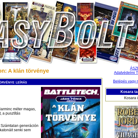
ÁSZ
n: A klán törvénye
Adatvédelmi T
Belépés vagy r
örvénye leírás
Kosara ta
Kosara 
 Harminc méter magas,
 a pusztítás
k. Számtalan generáción
 katonáit senki sem