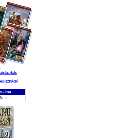
F
ájékoztató
egisztráció
rtalma
üres.