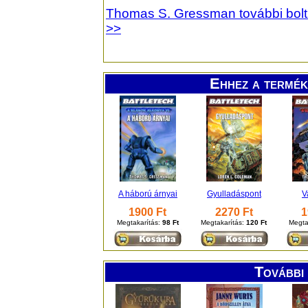
Thomas S. Gressman további bolt
>>
Ehhez a termék
A háború árnyai
Gyulladáspont
V
1900 Ft
2270 Ft
1
Megtakarítás:
98 Ft
Megtakarítás:
120 Ft
Megta
További 