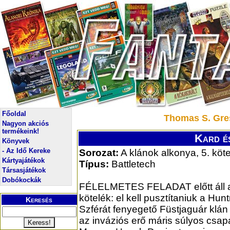
Főoldal
Thomas S. Gre
Nagyon akciós
termékeink!
Kard és
Könyvek
- Az Idő Kereke
Sorozat:
A klánok alkonya, 5. köte
Kártyajátékok
Típus:
Battletech
Társasjátékok
Dobókockák
FÉLELMETES FELADAT előtt áll a
kötelék: el kell pusztítaniuk a Hun
Keresés
Szférát fenyegető Füstjaguár klán
az inváziós erő máris súlyos csap