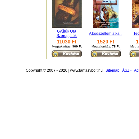
Gyűrűk Ura
A ködszellem átka I.
Te
Szerepjáték
11030 Ft
1520 Ft
1
Megtakarítás:
960 Ft
Megtakarítás:
78 Ft
Megta
Copyright © 2007 - 2026 | www.fantasybolt.hu |
Sitemap
|
ÁSZF
|
Ad