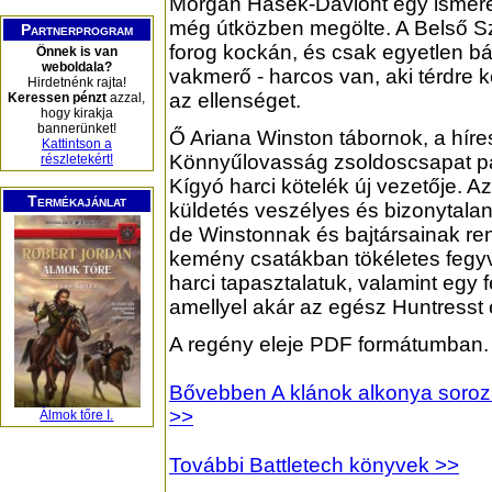
Morgan Hasek-Daviont egy ismeret
még útközben megölte. A Belső S
Partnerprogram
forog kockán, és csak egyetlen bát
Önnek is van
weboldala?
vakmerő - harcos van, aki térdre 
Hirdetnénk rajta!
az ellenséget.
Keressen pénzt
azzal,
hogy kirakja
bannerünket!
Ő Ariana Winston tábornok, a híre
Kattintson a
Könnyűlovasság zsoldoscsapat p
részletekért!
Kígyó harci kötelék új vezetője. Az 
Termékajánlat
küldetés veszélyes és bizonytalan
de Winstonnak és bajtársainak ren
kemény csatákban tökéletes fegyv
harci tapasztalatuk, valamint egy 
amellyel akár az egész Huntresst e
A regény eleje PDF formátumban.
Bővebben A klánok alkonya sorozat
>>
Álmok tőre I.
További Battletech könyvek >>