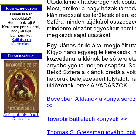
Utódállamok hadseregeinek csatak
Most, amikor a nagy házak támadá
Partnerprogram
klán megszállási területek ellen, 
Önnek is van
weboldala?
Szféra minden tájékáról összesze
Hirdetnénk rajta!
Keressen pénzt
azzal,
mindenre elszánt egyesített harci
hogy kirakja
megkezdi saját utazását.
bannerünket!
Kattintson a
részletekért!
Egy klános áruló által megjelölt ut
Kígyó harci egység felkerekedik, 
Termékajánlat
közvetlenül a klánok belsô terület
anyabolygóira mérjen csapást. So
Belsô Szféra a klánok prédája volt
háborúk befejezéséért folytatott 
üldözöttek lettek A VADÁSZOK.
Bővebben A klánok alkonya sorozat
>>
A démonkirály dühe I.
További Battletech könyvek >>
(2. kiadás)
Thomas S. Gressman további bolt