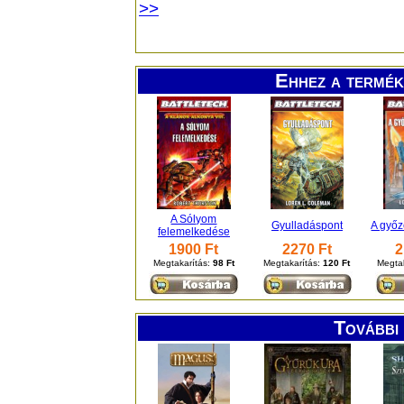
>>
Ehhez a termék
A Sólyom
Gyulladáspont
A győz
felemelkedése
1900 Ft
2270 Ft
2
Megtakarítás:
98 Ft
Megtakarítás:
120 Ft
Megta
További 