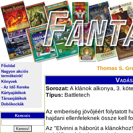
Főoldal
Thomas S. Gr
Nagyon akciós
termékeink!
Vadás
Könyvek
- Az Idő Kereke
Sorozat:
A klánok alkonya, 3. köte
Kártyajátékok
Típus:
Battletech
Társasjátékok
Dobókockák
Az emberiség jövôjéért folytatott 
Keresés
hajdani ellenfeleknek össze kell f
Az "Elvinni a háborút a klánokhoz!"