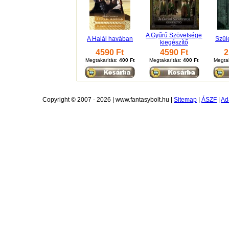
A Gyűrű Szövetsége
A Halál havában
Szül
kiegészítő
4590 Ft
4590 Ft
2
Megtakarítás:
400 Ft
Megtakarítás:
400 Ft
Megta
Copyright © 2007 - 2026 | www.fantasybolt.hu |
Sitemap
|
ÁSZF
|
Ad