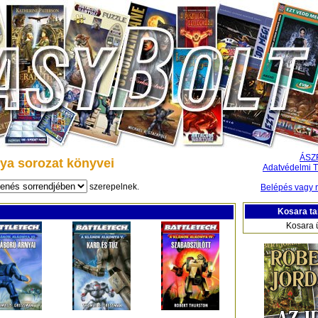
ÁSZ
ya sorozat könyvei
Adatvédelmi T
szerepelnek.
Belépés vagy r
Kosara ta
Kosara 