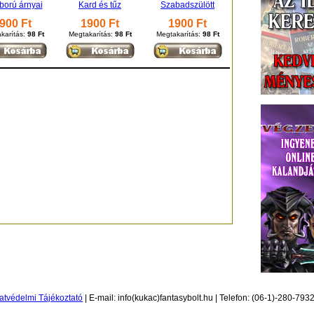
ború árnyai
Kard és tűz
Szabadszülött
900 Ft
1900 Ft
1900 Ft
karítás:
98 Ft
Megtakarítás:
98 Ft
Megtakarítás:
98 Ft
atvédelmi Tájékoztató
| E-mail: info(kukac)fantasybolt.hu | Telefon: (06-1)-280-793