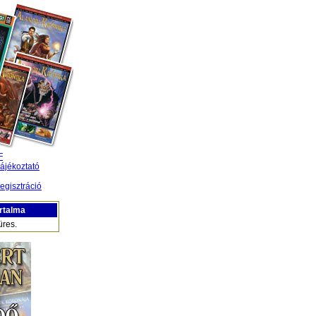
F
ájékoztató
egisztráció
rtalma
üres.