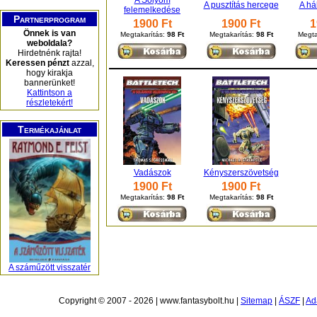
A Sólyom
A pusztítás hercege
A há
felemelkedése
Partnerprogram
1900 Ft
1900 Ft
1
Önnek is van
Megtakarítás:
98 Ft
Megtakarítás:
98 Ft
Megta
weboldala?
Hirdetnénk rajta!
Keressen pénzt
azzal,
hogy kirakja
bannerünket!
Kattintson a
részletekért!
Termékajánlat
Vadászok
Kényszerszövetség
1900 Ft
1900 Ft
Megtakarítás:
98 Ft
Megtakarítás:
98 Ft
A száműzött visszatér
Copyright © 2007 - 2026 | www.fantasybolt.hu |
Sitemap
|
ÁSZF
|
Ad