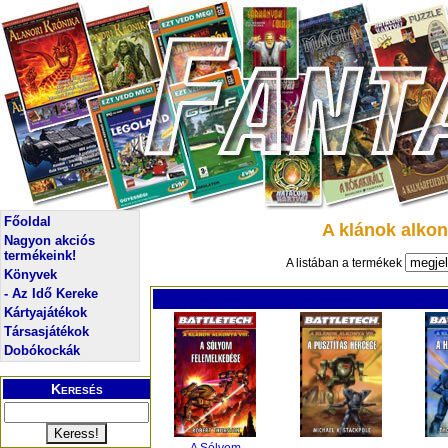
Főoldal
A klánok alkon
Nagyon akciós
termékeink!
A listában a termékek
Könyvek
- Az Idő Kereke
Kártyajátékok
Társasjátékok
Dobókockák
Keresés