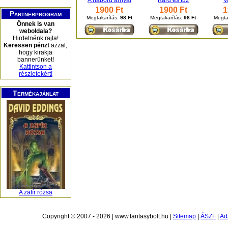
A háború árnyai
Kard és tűz
V
1900 Ft
1900 Ft
1
Partnerprogram
Megtakarítás:
98 Ft
Megtakarítás:
98 Ft
Megta
Önnek is van
weboldala?
Hirdetnénk rajta!
Keressen pénzt
azzal,
hogy kirakja
bannerünket!
Kattintson a
részletekért!
Termékajánlat
A zafír rózsa
Copyright © 2007 - 2026 | www.fantasybolt.hu |
Sitemap
|
ÁSZF
|
Ad