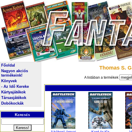
Főoldal
Thomas S. G
Nagyon akciós
termékeink!
A listában a termékek
Könyvek
- Az Idő Kereke
Kártyajátékok
Társasjátékok
Dobókockák
Keresés