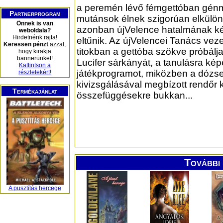
a peremén lévő fémgettóban génm
Partnerprogram
mutánsok élnek szigorúan elkülön
Önnek is van
azonban újVelence hatalmának ké
weboldala?
Hirdetnénk rajta!
eltűnik. Az újVelencei Tanács vez
Keressen pénzt
azzal,
titokban a gettóba szökve próbálj
hogy kirakja
bannerünket!
Lucifer sárkányát, a tanulásra ké
Kattintson a
játékprogramot, miközben a dózs
részletekért!
kivizsgálásával megbízott rendőr 
Termékajánlat
összefüggésekre bukkan...
További 
A pusztítás hercege