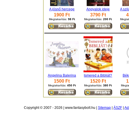
A jósnő hercege
Angyalok ideje
A szi
1900 Ft
3790 Ft
4
Megtakarítás:
98 Ft
Megtakarítás:
200 Ft
Megtak
Angelina Balerina
Ismered a Bibliát?
Bék
1500 Ft
1520 Ft
1
Megtakarítás:
450 Ft
Megtakarítás:
380 Ft
Megta
Copyright © 2007 - 2026 | www.fantasybolt.hu |
Sitemap
|
ÁSZF
|
Ad