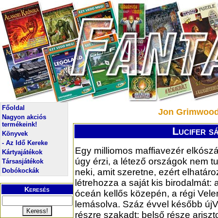
Főoldal
Jon Grimwood:
Nagyon akciós
termékeink!
Lucifer s
Könyvek
- Az Idő Kereke
Egy milliomos maffiavezér elkószá
Kártyajátékok
úgy érzi, a létező országok nem 
Társasjátékok
Dobókockák
neki, amit szeretne, ezért elhatár
létrehozza a saját kis birodalmát:
Keresés
óceán kellős közepén, a régi Velen
lemásolva. Száz évvel később újV
részre szakadt: belső része ariszt