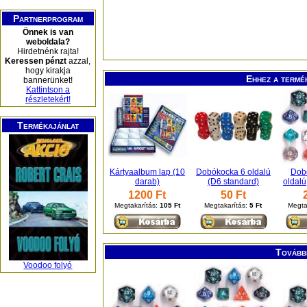
Partnerprogram
Önnek is van
weboldala?
Hirdetnénk rajta!
Keressen pénzt
azzal,
hogy kirakja
Ehhez a termé
bannerünket!
Kattintson a
részletekért!
Termékajánlat
Kártyaalbum lap (10
Dobókocka 6 oldalú
Dob
darab)
(D6 standard)
oldalú
1200 Ft
50 Ft
Megtakarítás:
105 Ft
Megtakarítás:
5 Ft
Megta
További
Voodoo folyó