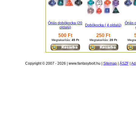
Óriás dobókocka (20
Óriás 
Dobókocka ( 4 oldalú)
oldalú)
500 Ft
250 Ft
Megtakarítás:
45 Ft
Megtakarítás:
20 Ft
Megta
Copyright © 2007 - 2026 | www.fantasybolt.hu |
Sitemap
|
ÁSZF
|
Ad