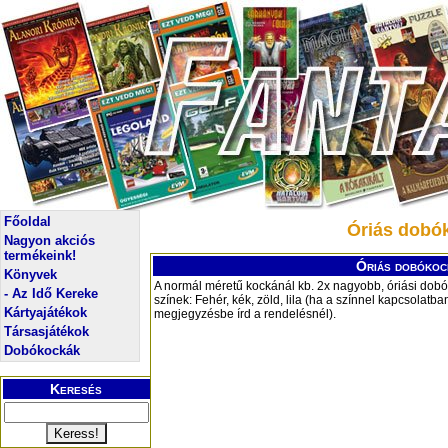
Főoldal
Óriás dobók
Nagyon akciós
termékeink!
Óriás dobókock
Könyvek
A normál méretű kockánál kb. 2x nagyobb, óriási dob
- Az Idő Kereke
színek: Fehér, kék, zöld, lila (ha a színnel kapcsolatb
Kártyajátékok
megjegyzésbe írd a rendelésnél).
Társasjátékok
Dobókockák
Keresés