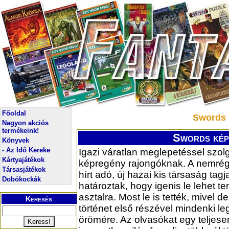
Főoldal
Swords 
Nagyon akciós
termékeink!
Swords képr
Könyvek
- Az Idő Kereke
Igazi váratlan meglepetéssel szol
Kártyajátékok
képregény rajongóknak. A nemré
Társasjátékok
hírt adó, új hazai kis társaság tagj
Dobókockák
határoztak, hogy igenis le lehet te
asztalra. Most le is tették, mivel d
Keresés
történet első részével mindenki l
örömére. Az olvasókat egy teljesen