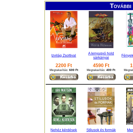
További 
A lenyugvó hold
Izvilág Zsoltival
Fények
sárkányai
2200 Ft
4590 Ft
1
Megtakarítás:
600 Ft
Megtakarítás:
400 Ft
Megtak
Nehéz kérdések
Stílusok és formák
Me