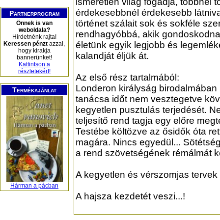
ismeretlen világ fogadja, többnél 
érdekesebbnél érdekesebb látniva
Partnerprogram
történet szálait sok és sokféle sz
Önnek is van
weboldala?
rendhagyóbbá, akik gondoskodnak
Hirdetnénk rajta!
életünk egyik legjobb és legemlé
Keressen pénzt
azzal,
hogy kirakja
kalandját éljük át.
bannerünket!
Kattintson a
részletekért!
Az első rész tartalmából:
Londeron királyság birodalmában rej
Termékajánlat
tanácsa időt nem vesztegetve köv
kegyetlen pusztulás terjedését. Ne
teljesítő rend tagja egy előre meg
Testébe költözve az ősidők óta ret
magára. Nincs egyedül... Sötétség 
a rend szövetségének rémálmát kés
A kegyetlen és vérszomjas tervek
Hárman a pácban
A hajsza kezdetét veszi...!