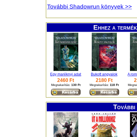
További Shadowrun könyvek >>
Ehhez a termék
Egy maréknyi adat
Bukott angyalok
A rom
2460 Ft
2180 Ft
2
Megtakarítás:
130 Ft
Megtakarítás:
118 Ft
Megta
További 