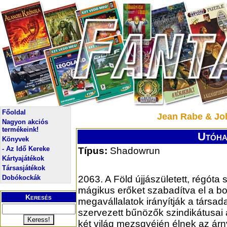
Főoldal
Jean Rabe & Joh
Nagyon akciós
termékeink!
Utóha
Könyvek
- Az Idő Kereke
Típus:
Shadowrun
Kártyajátékok
Társasjátékok
Dobókockák
2063. A Föld újjászületett, régót
mágikus erőket szabadítva el a bo
Keresés
megavállalatok irányítják a társad
szervezett bűnözők szindikátusai a
két világ mezsgyéjén élnek az ár