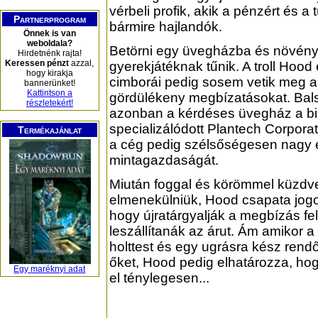
vérbeli profik, akik a pénzért és a t
Partnerprogram
bármire hajlandók.
Önnek is van
weboldala?
Betörni egy üvegházba és növény
Hirdetnénk rajta!
Keressen pénzt
azzal,
gyerekjátéknak tűnik. A troll Hoo
hogy kirakja
cimborái pedig sosem vetik meg a
bannerünket!
Kattintson a
gördülékeny megbízatásokat. Bal
részletekért!
azonban a kérdéses üvegház a bi
specializálódott Plantech Corporat
Termékajánlat
a cég pedig szélsőségesen nagy e
mintagazdaságát.
Miután foggal és körömmel küzdve
elmenekülniük, Hood csapata jogo
hogy újratárgyalják a megbízás felté
leszállítanák az árut. Ám amikor a
holttest és egy ugrásra kész rendőr
őket, Hood pedig elhatározza, hog
Egy maréknyi adat
el ténylegesen...