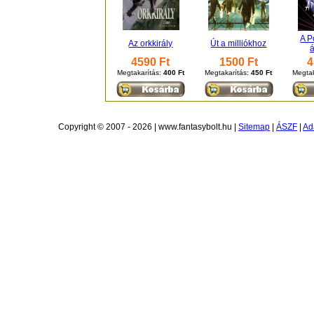
A P
Az orkkirály
Út a milliókhoz
á
4590 Ft
1500 Ft
4
Megtakarítás:
400 Ft
Megtakarítás:
450 Ft
Megtak
Copyright © 2007 - 2026 | www.fantasybolt.hu |
Sitemap
|
ÁSZF
|
Ad