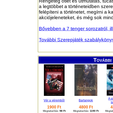
Rengeteg ötlet és útmutatás, tucat
a legtöbbet a történeteidben szer
felépíteni a történetet, megírni a 
akciójeleneteket, és még sok min
Bővebben a 7 tenger sorozatról, il
További Szerepjáték szabályköny
További 
A s
Vér a véremből
Barlangok
s
1900 Ft
4800 Ft
4
Megtakarítás:
98 Ft
Megtakarítás:
1190 Ft
Megtak