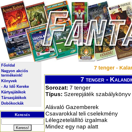
Főoldal
7 tenger - Kal
Nagyon akciós
termékeink!
7 tenger - Kaland
Könyvek
- Az Idő Kereke
Sorozat:
7 tenger
Kártyajátékok
Típus:
Szerepjáték szabálykönyv
Társasjátékok
Dobókockák
Alávaló Gazemberek
Csavarokkal teli cselekmény
Keresés
Lélegzetelállító izgalmak
Mindez egy nap alatt