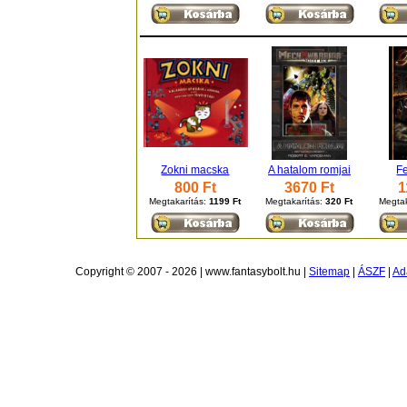
Zokni macska
A hatalom romjai
F
800 Ft
3670 Ft
1
Megtakarítás:
1199 Ft
Megtakarítás:
320 Ft
Megtak
Copyright © 2007 - 2026 | www.fantasybolt.hu |
Sitemap
|
ÁSZF
|
Ad