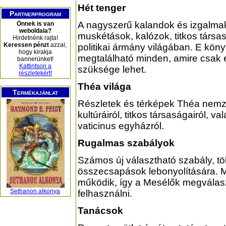
Hét tenger
Partnerprogram
A nagyszerű kalandok és izgalmak
Önnek is van
weboldala?
muskétások, kalózok, titkos társa
Hirdetnénk rajta!
Keressen pénzt
azzal,
politikai ármány világában. E kön
hogy kirakja
megtalálható minden, amire csak
bannerünket!
Kattintson a
szüksége lehet.
részletekért!
Théa világa
Termékajánlat
Részletek és térképek Théa nemze
kultúráiról, titkos társaságairól, va
vaticinus egyházról.
Rugalmas szabályok
Számos új választható szabály, tö
összecsapások lebonyolítására. 
működik, így a Mesélők megválasz
Sethanon alkonya
felhasználni.
Tanácsok