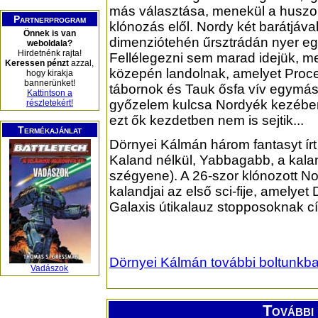
más választása, menekül a huszo
Partnerprogram
klónozás elől. Nordy két barátjáva
Önnek is van
dimenziótehén űrsztrádán nyer eg
weboldala?
Hirdetnénk rajta!
Fellélegezni sem marad idejük, m
Keressen pénzt
azzal,
közepén landolnak, amelyet Proc
hogy kirakja
bannerünket!
tábornok és Tauk ősfa vív egymás
Kattintson a
győzelem kulcsa Nordyék kezébe
részletekért!
ezt ők kezdetben nem is sejtik...
Termékajánlat
Dörnyei Kálmán három fantasyt írt 
Kaland nélkül, Yabbagabb, a kala
szégyene). A 26-szor klónozott N
kalandjai az első sci-fije, amelye
Galaxis útikalauz stopposoknak című
Dörnyei Kálmán további boltunkb
Vadászok
További 