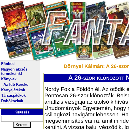
Főoldal
Dörnyei Kálmán: A 26-szor
Nagyon akciós
termékeink!
A 26-szor klónozott N
Könyvek
- Az Idő Kereke
Nordy Fox a Földön él. Az ötödik
Kártyajátékok
Pontosan 26-szor klónozták. Bel
Társasjátékok
Dobókockák
analízis vizsgája az utolsó kihívás
Űrtudományok Egyetemén, hogy 
Keresés
csillagközi navigátor lehessen. Ha
megsemmisítés vár rá, amit minde
kerülni. A vizsga balul végződik,