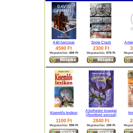
A tél harcosai
Snow Crash
A me
4590 Ft
2300 Ft
3
Megtakarítás:
400 Ft
Megtakarítás:
570 Ft
Megtak
A bolhedor lovagjai
Kisemlős lexikon
Am
(Álomfogó sorozat)
1100 Ft
2840 Ft
2
Megtakarítás:
590 Ft
Megtakarítás:
150 Ft
Megtak