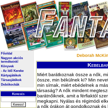
Főoldal
Deborah McKin
Nagyon akciós
termékeink!
Kebelbar
Könyvek
- Az Idő Kereke
Miért barátkoznak össze a nők, m
Kártyajátékok
össze, min békülnek ki? Min nevet
Társasjátékok
Dobókockák
min sírnak, miért ebédelnek a mási
társaság? A nők mindent megtesz
Keresés
barátnőiknek, amit a férfiaktól sz
megkapni. Nyálas és régimódi elk
a nők órákon át gondolkoznak és