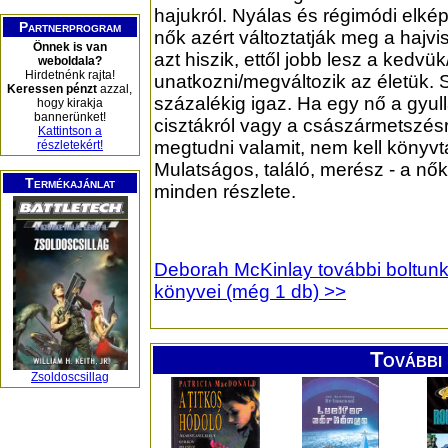
hajukról. Nyálas és régimódi elké
Partnerprogram
nők azért változtatják meg a hajvi
Önnek is van
azt hiszik, ettől jobb lesz a kedv
weboldala?
Hirdetnénk rajta!
unatkozni/megváltozik az életük. 
Keressen pénzt
azzal,
százalékig igaz. Ha egy nő a gyul
hogy kirakja
bannerünket!
cisztákról vagy a császármetszésr
Kattintson a
megtudni valamit, nem kell könyv
részletekért!
Mulatságos, találó, merész - a nő
Termékajánlat
minden részlete.
Deborah McKinlay további boltun
könyvei (még 1 db) >>
További 
Zsoldoscsillag