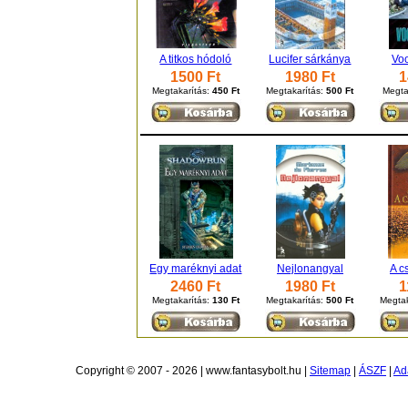
A titkos hódoló
Lucifer sárkánya
Voo
1500 Ft
1980 Ft
1
Megtakarítás:
450 Ft
Megtakarítás:
500 Ft
Megta
Egy maréknyi adat
Nejlonangyal
A c
2460 Ft
1980 Ft
1
Megtakarítás:
130 Ft
Megtakarítás:
500 Ft
Megtak
Copyright © 2007 - 2026 | www.fantasybolt.hu |
Sitemap
|
ÁSZF
|
Ad