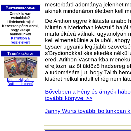
mesterbárd adománya jelenhet me
Partnerprogram
akinek mindenáron életben kell m
Önnek is van
weboldala?
De Arithon egyre kilátástalanabb h
Hirdetnénk rajta!
Keressen pénzt
azzal,
Miután a Meriorban készülő hajói 
hogy kirakja
martalékává válnak, ugyanolyan n
bannerünket!
Kattintson a
kell elmenekülnie a faluból, ahogy
részletekért!
Lysaer ugyanis legújabb szövetsé
s'Brydionokkal késlekedés nélkü
Termékajánlat
ered. Arithon Vastmarkba menekül, 
elrejtőzni az őt üldöző hadsereg 
a tudomására jut, hogy Talith her
kíséret nélkül indult el rég nem lát
Kerenszkij vére -
Battletech menü
Bővebben a Fény és árnyék háborúj
további könyvei >>
Janny Wurts további boltunkban k