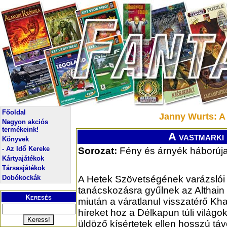
Főoldal
Janny Wurts: A 
Nagyon akciós
termékeink!
A vastmarki 
Könyvek
- Az Idő Kereke
Sorozat:
Fény és árnyék háborúja,
Kártyajátékok
Társasjátékok
Dobókockák
A Hetek Szövetségének varázslói
tanácskozásra gyűlnek az Althain
Keresés
miután a váratlanul visszatérő K
híreket hoz a Délkapun túli világok
üldöző kísértetek ellen hosszú tá