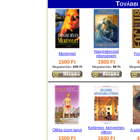
További 
Nagyrabecsült
Merénylet
Foc
ellenségem
1500 Ft
1900 Ft
4
Megtakarítás:
499 Ft
Megtakarítás:
98 Ft
Megtak
Kellemes, kényelmes
Ofélia úszni tanul
A szi
otthon
1500 Ft
1600 Ft
4