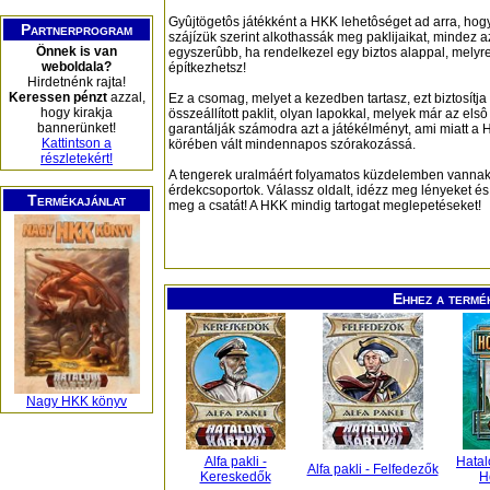
Gyûjtögetôs játékként a HKK lehetôséget ad arra, hogy
Partnerprogram
szájízük szerint alkothassák meg paklijaikat, mindez 
Önnek is van
egyszerûbb, ha rendelkezel egy biztos alappal, melyr
weboldala?
építkezhetsz!
Hirdetnénk rajta!
Keressen pénzt
azzal,
Ez a csomag, melyet a kezedben tartasz, ezt biztosítj
hogy kirakja
összeállított paklit, olyan lapokkal, melyek már az elsô
bannerünket!
garantálják számodra azt a játékélményt, ami miatt a 
Kattintson a
körében vált mindennapos szórakozássá.
részletekért!
A tengerek uralmáért folyamatos küzdelemben vanna
érdekcsoportok. Válassz oldalt, idézz meg lényeket és
Termékajánlat
meg a csatát! A HKK mindig tartogat meglepetéseket!
Ehhez a termé
Nagy HKK könyv
Alfa pakli -
Hatal
Alfa pakli - Felfedezők
Kereskedők
H