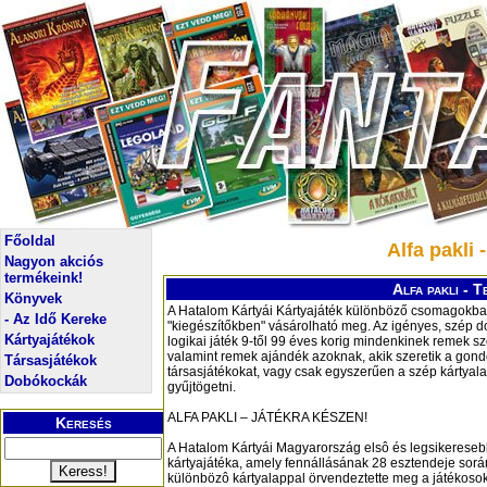
Főoldal
Alfa pakli 
Nagyon akciós
termékeink!
Alfa pakli - T
Könyvek
A Hatalom Kártyái Kártyajáték különböző csomagokba
- Az Idő Kereke
"kiegészítőkben" vásárolható meg. Az igényes, szép 
Kártyajátékok
logikai játék 9-től 99 éves korig mindenkinek remek sz
valamint remek ajándék azoknak, akik szeretik a gond
Társasjátékok
társasjátékokat, vagy csak egyszerűen a szép kártyal
Dobókockák
gyűjtögetni.
ALFA PAKLI – JÁTÉKRA KÉSZEN!
Keresés
A Hatalom Kártyái Magyarország elsô és legsikeresebb
kártyajátéka, amely fennállásának 28 esztendeje sorá
különbözô kártyalappal örvendeztette meg a játékosok