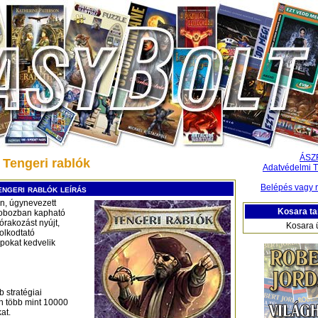
ÁSZ
- Tengeri rablók
Adatvédelmi T
Belépés vagy r
engeri rablók leírás
n, úgynevezett
Kosara ta
dobozban kapható
órakozást nyújt,
Kosara 
olkodtató
apokat kedvelik
 stratégiai
n több mint 10000
at.