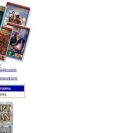
F
ájékoztató
egisztráció
rtalma
üres.