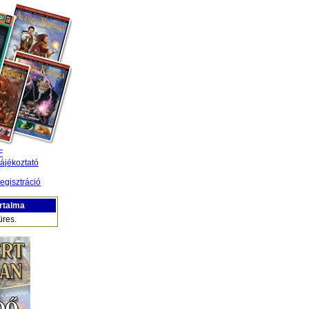
F
ájékoztató
egisztráció
rtalma
üres.