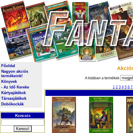
Főoldal
Akció
Nagyon akciós
termékeink!
A listában a termékek
Könyvek
- Az Idő Kereke
1
2
3
4
5
6
7
Kártyajátékok
Társasjátékok
Dobókockák
Keresés