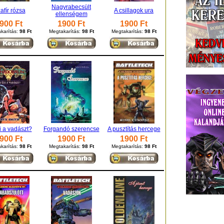
Nagyrabecsült
afír rózsa
A csillagok ura
ellenségem
900 Ft
1900 Ft
1900 Ft
karítás:
98 Ft
Megtakarítás:
98 Ft
Megtakarítás:
98 Ft
i a vadászt?
Forgandó szerencse
A pusztítás hercege
900 Ft
1900 Ft
1900 Ft
karítás:
98 Ft
Megtakarítás:
98 Ft
Megtakarítás:
98 Ft