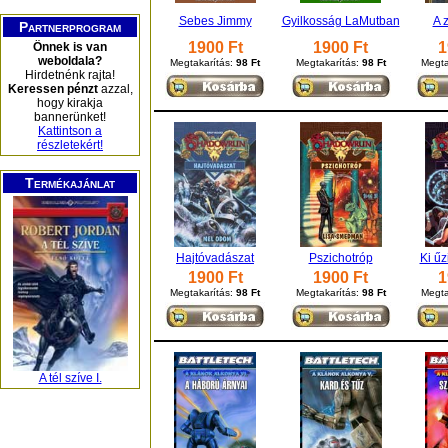
Sebes Jimmy
Gyilkosság LaMutban
A z
Partnerprogram
1900 Ft
1900 Ft
1
Önnek is van
weboldala?
Megtakarítás:
98 Ft
Megtakarítás:
98 Ft
Megta
Hirdetnénk rajta!
Keressen pénzt
azzal,
hogy kirakja
bannerünket!
Kattintson a
részletekért!
Termékajánlat
Hajtóvadászat
Pszichotróp
Ki űz
1900 Ft
1900 Ft
1
Megtakarítás:
98 Ft
Megtakarítás:
98 Ft
Megta
A tél szíve I.