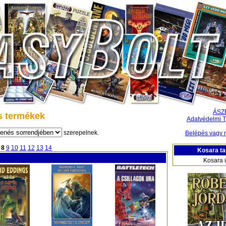
ÁSZ
s termékek
Adatvédelmi T
szerepelnek.
Belépés vagy r
8
9
10
11
12
13
14
Kosara ta
Kosara 